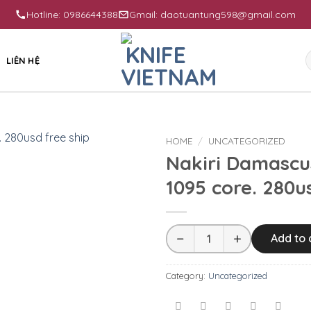
Hotline: 0986644388
Gmail: daotuantung598@gmail.com
S
LIÊN HỆ
f
HOME
/
UNCATEGORIZED
Nakiri Damascus
1095 core. 280u
−
+
Add to 
Category:
Uncategorized