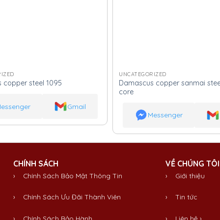
IZED
UNCATEGORIZED
Damascus copper sanmai stee
copper steel 1095
core
essenger
Gmail
Messenger
CHÍNH SÁCH
VỀ CHÚNG TÔI
› Chính Sách Bảo Mật Thông Tin
›
Giới thiệu
› Chính Sách Ưu Đãi Thành Viên
›
Tin tức
› Chính Sách Bảo Hành
›
Liên hệ
›