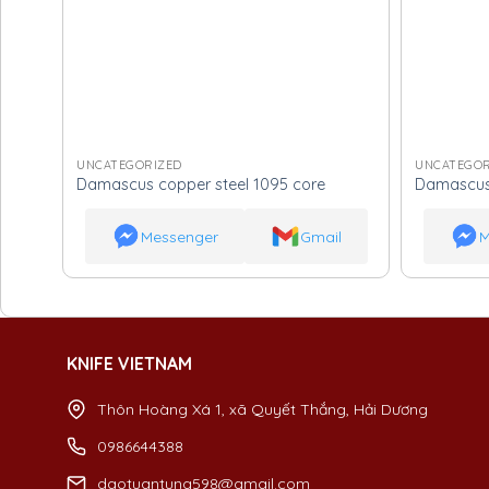
UNCATEGORIZED
UNCATEGOR
Damascus copper steel 1095 core
Damascus 
Messenger
Gmail
M
KNIFE VIETNAM
Thôn Hoàng Xá 1, xã Quyết Thắng, Hải Dương
0986644388
daotuantung598@gmail.com