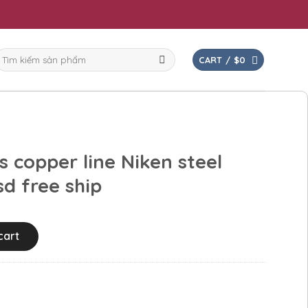
earch
CART /
$
0
or:
 copper line Niken steel
sd free ship
cart