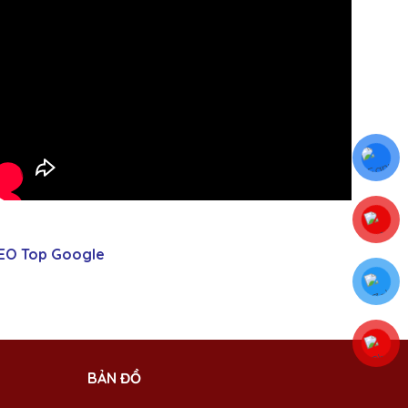
EO Top Google
BẢN ĐỒ