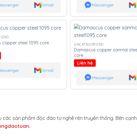
essenger
Gmail
Messenger
IZED
copper steel 1095 core
UNCATEGORIZED
Damascus copper sanmai stee
core
Liên hệ
essenger
Gmail
Messenger
hiệu các sản phẩm độc đáo từ nghề rèn truyền thống. Bên cạn
ungdaotuan
.