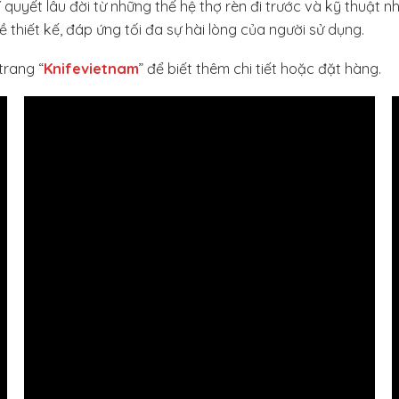
yết lâu đời từ những thế hệ thợ rèn đi trước và kỹ thuật nhiệ
thiết kế, đáp ứng tối đa sự hài lòng của người sử dụng.
trang “
Knifevietnam
” để biết thêm chi tiết hoặc đặt hàng.