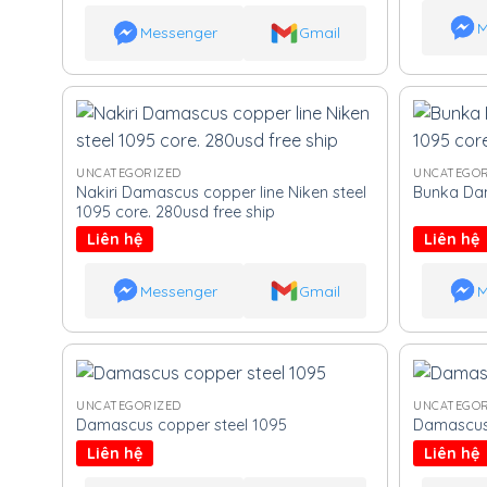
M
Messenger
Gmail
UNCATEGORIZED
UNCATEGOR
Nakiri Damascus copper line Niken steel
Bunka Dam
1095 core. 280usd free ship
Liên hệ
Liên hệ
Messenger
Gmail
M
UNCATEGORIZED
UNCATEGOR
Damascus copper steel 1095
Damascus 
Liên hệ
Liên hệ