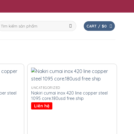
earch
CART /
$
0
or:
UNCATEGORIZED
er steel
Nakiri cumai inox 420 line copper steel
1095 core.180usd free ship
Liên hệ