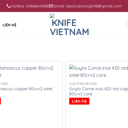
Hotline: 0986644388
Gmail: daotuantung598@gmail.com
S
LIÊN HỆ
f
IZED
UNCATEGORIZED
mascus copper 80crv2 steel
Guyto Cumai inox 420 red copp
80crv2 core
Liên hệ