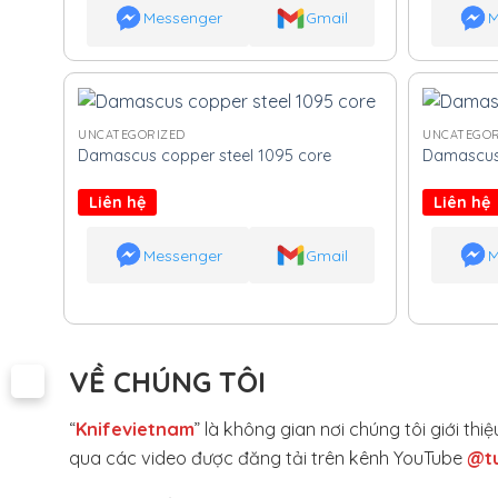
Messenger
Gmail
M
UNCATEGORIZED
UNCATEGOR
Damascus copper steel 1095 core
Damascus 
Liên hệ
Liên hệ
Messenger
Gmail
M
VỀ CHÚNG TÔI
“
Knifevietnam
” là không gian nơi chúng tôi giới t
qua các video được đăng tải trên kênh YouTube
@t