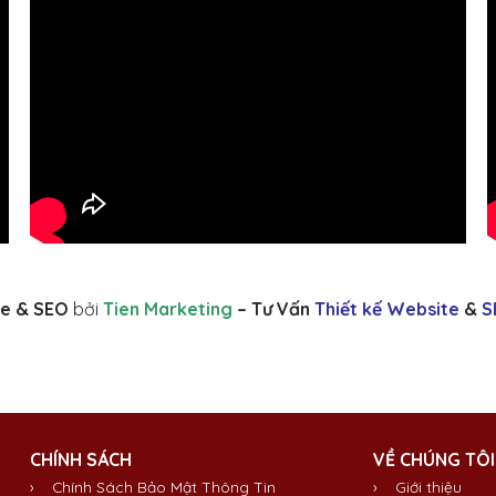
e & SEO
bởi
Tien Marketing
– Tư Vấn
Thiết kế Website
&
S
CHÍNH SÁCH
VỀ CHÚNG TÔI
› Chính Sách Bảo Mật Thông Tin
›
Giới thiệu