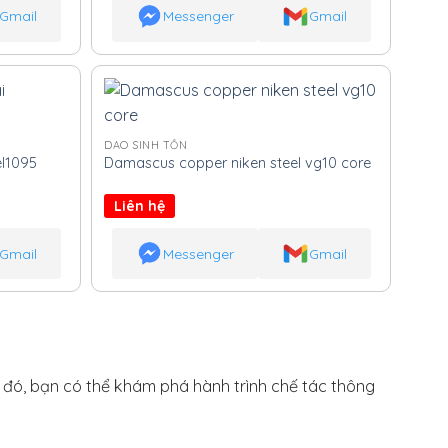
Gmail
Messenger
Gmail
DAO SINH TỒN
l1095
Damascus copper niken steel vg10 core
Liên hệ
Gmail
Messenger
Gmail
h đó, bạn có thể khám phá hành trình chế tác thông