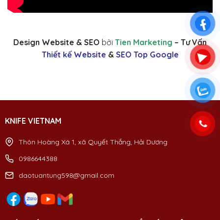
Design Website & SEO
bởi
Tien Marketing
– Tư Vấn
Thiết kế Website
&
SEO Top Google
KNIFE VIETNAM
Thôn Hoàng Xá 1, xã Quyết Thắng, Hải Dương
0986644388
daotuantung598@gmail.com