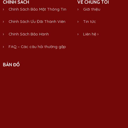
CHÍNH SÁCH
VỀ CHÚNG TÔI
› Chính Sách Bảo Mật Thông Tin
›
Giới thiệu
› Chính Sách Ưu Đãi Thành Viên
›
Tin tức
› Chính Sách Bảo Hành
›
Liên hệ
›
› FAQ – Các câu hỏi thường gặp
BẢN ĐỒ