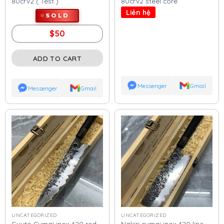
80crv2 ( Test )
80crv2 steel core
Liên hệ
SOLD
$
50
ADD TO CART
Messenger
Gmail
Messenger
Gmail
UNCATEGORIZED
UNCATEGORIZED
Guyto Cumai inox 420 red
Nakiri cumai inox 420 line