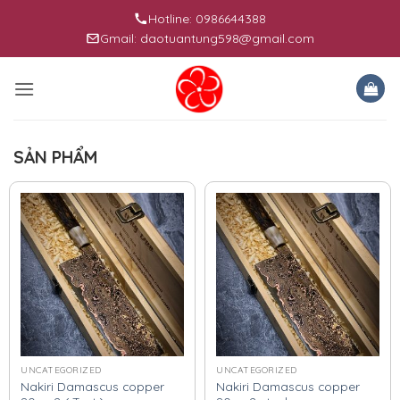
Skip
Hotline: 0986644388
to
Gmail: daotuantung598@gmail.com
content
SẢN PHẨM
UNCATEGORIZED
UNCATEGORIZED
Nakiri Damascus copper
Nakiri Damascus copper