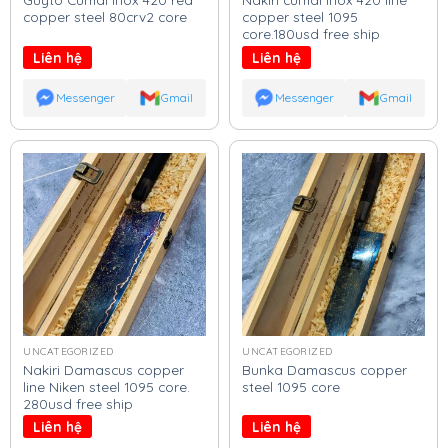
copper steel 80crv2 core
copper steel 1095
core.180usd free ship
Liên hệ
Liên hệ
Messenger
Gmail
Messenger
Gmail
UNCATEGORIZED
UNCATEGORIZED
Nakiri Damascus copper
Bunka Damascus copper
line Niken steel 1095 core.
steel 1095 core
280usd free ship
Liên hệ
Liên hệ