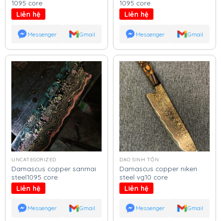
1095 core
1095 core
Liên hệ
Liên hệ
Messenger
Gmail
Messenger
Gmail
UNCATEGORIZED
DAO SINH TỒN
Damascus copper sanmai
Damascus copper niken
steel1095 core
steel vg10 core
Liên hệ
Liên hệ
Messenger
Gmail
Messenger
Gmail