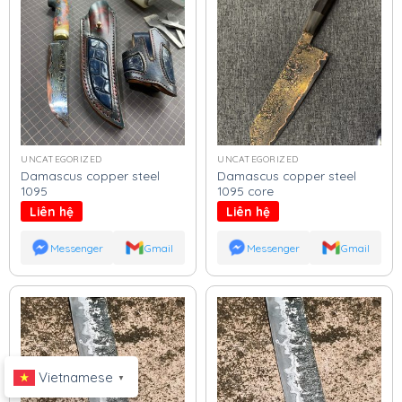
UNCATEGORIZED
UNCATEGORIZED
Damascus copper steel
Damascus copper steel
1095
1095 core
Liên hệ
Liên hệ
Messenger
Gmail
Messenger
Gmail
Vietnamese
▼