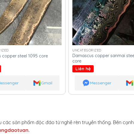
IZED
UNCATEGORIZED
Damascus copper sanmai stee
copper steel 1095 core
core
Liên hệ
essenger
Gmail
Messenger
hiệu các sản phẩm độc đáo từ nghề rèn truyền thống. Bên cạn
ungdaotuan
.