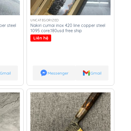
UNCATEGORIZED
er steel
Nakiri cumai inox 420 line copper steel
1095 core.180usd free ship
Liên hệ
Gmail
Messenger
Gmail