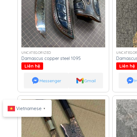
UNCATEGORIZED
UNCATEGOR
Damascus copper steel 1095
Damascus 
Liên hệ
Liên hệ
Messenger
Gmail
M
Vietnamese
▼