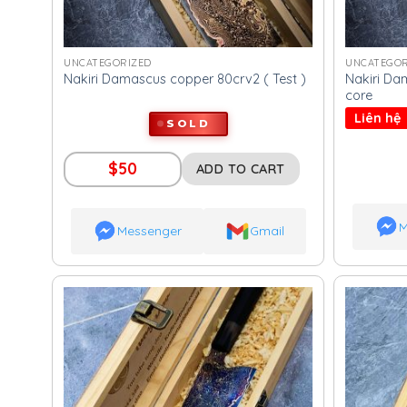
UNCATEGORIZED
UNCATEGOR
Nakiri Da
Nakiri Damascus copper 80crv2 ( Test )
core
Liên hệ
SOLD
$
50
ADD TO CART
M
Messenger
Gmail