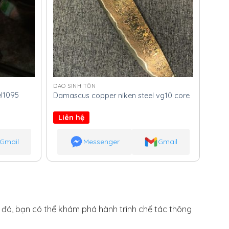
DAO SINH TỒN
l1095
Damascus copper niken steel vg10 core
Liên hệ
Gmail
Messenger
Gmail
h đó, bạn có thể khám phá hành trình chế tác thông