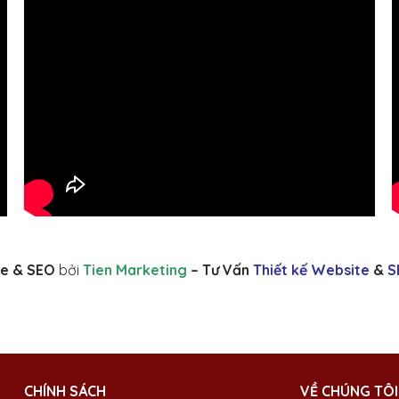
e & SEO
bởi
Tien Marketing
– Tư Vấn
Thiết kế Website
&
S
CHÍNH SÁCH
VỀ CHÚNG TÔI