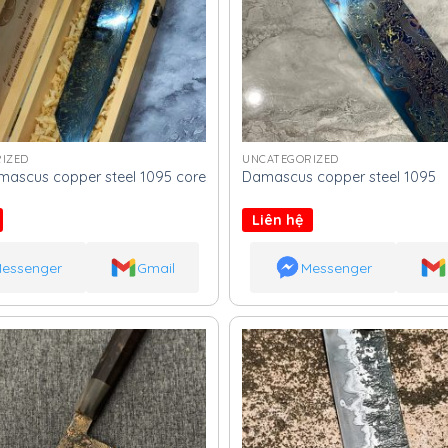
IZED
UNCATEGORIZED
ascus copper steel 1095 core
Damascus copper steel 1095
Liên hệ
essenger
Gmail
Messenger