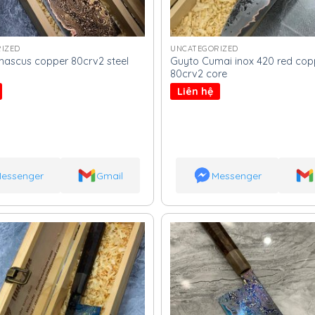
IZED
UNCATEGORIZED
mascus copper 80crv2 steel
Guyto Cumai inox 420 red copp
80crv2 core
Liên hệ
essenger
Gmail
Messenger