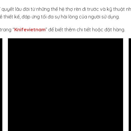
yết lâu đời từ những thế hệ thợ rèn đi trước và kỹ thuật nhiệ
thiết kế, đáp ứng tối đa sự hài lòng của người sử dụng.
trang “
Knifevietnam
” để biết thêm chi tiết hoặc đặt hàng.