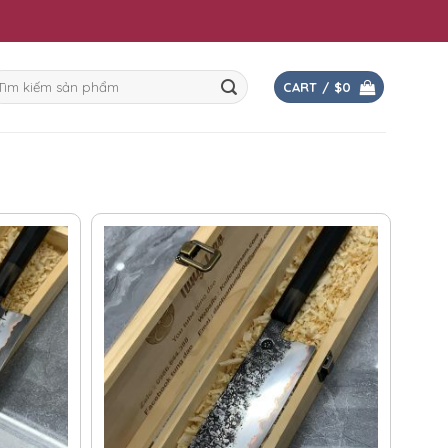
arch
CART /
$
0
r: