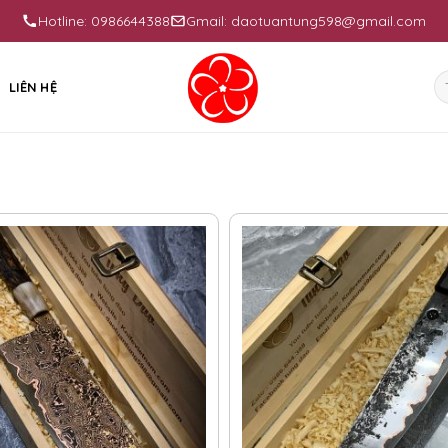
Hotline: 0986644388
Gmail: daotuantung598@gmail.com
Se
LIÊN HỆ
fo