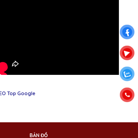
EO Top Google
BẢN ĐỒ