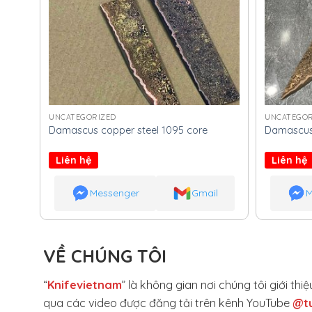
UNCATEGORIZED
UNCATEGOR
Damascus copper steel 1095 core
Damascus 
Liên hệ
Liên hệ
Messenger
Gmail
M
VỀ CHÚNG TÔI
“
Knifevietnam
” là không gian nơi chúng tôi giới t
qua các video được đăng tải trên kênh YouTube
@t