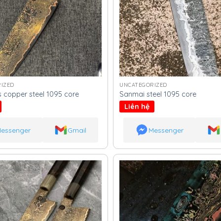
IZED
UNCATEGORIZED
copper steel 1095 core
Sanmai steel 1095 core
Liên hệ
essenger
Gmail
Messenger