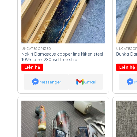
UNCATEGORIZED
UNCATEGOR
Nakiri Damascus copper line Niken steel
Bunka Dam
1095 core. 280usd free ship
Liên hệ
Liên hệ
Messenger
Gmail
M