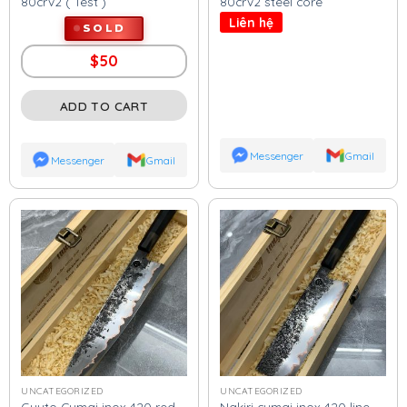
80crv2 ( Test )
80crv2 steel core
Liên hệ
SOLD
$
50
ADD TO CART
Messenger
Gmail
Messenger
Gmail
UNCATEGORIZED
UNCATEGORIZED
Guyto Cumai inox 420 red
Nakiri cumai inox 420 line