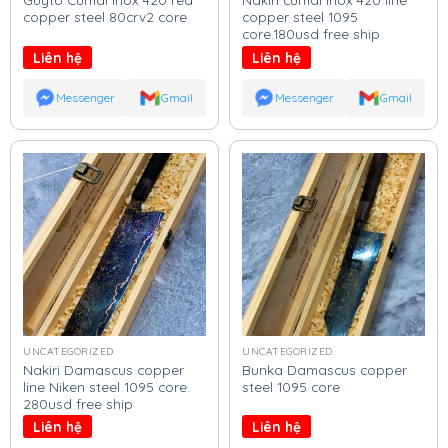
copper steel 80crv2 core
copper steel 1095
core.180usd free ship
Liên hệ
Liên hệ
Messenger
Gmail
Messenger
Gmail
UNCATEGORIZED
UNCATEGORIZED
Nakiri Damascus copper
Bunka Damascus copper
line Niken steel 1095 core.
steel 1095 core
280usd free ship
Liên hệ
Liên hệ