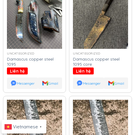
UNCATEGORIZED
UNCATEGORIZED
Damascus copper steel
Damascus copper steel
1095
1095 core
Liên hệ
Liên hệ
Messenger
Gmail
Messenger
Gmail
Vietnamese
▼