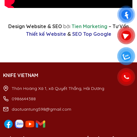
Design Website & SEO
bởi
Tien Marketing
– Tư Vấn
Thiết kế Website
&
SEO Top Google
KNIFE VIETNAM
Thôn Hoàng Xá 1, xã Quyết Thắng, Hải Dương
0986644388
daotuantung598@gmail.com