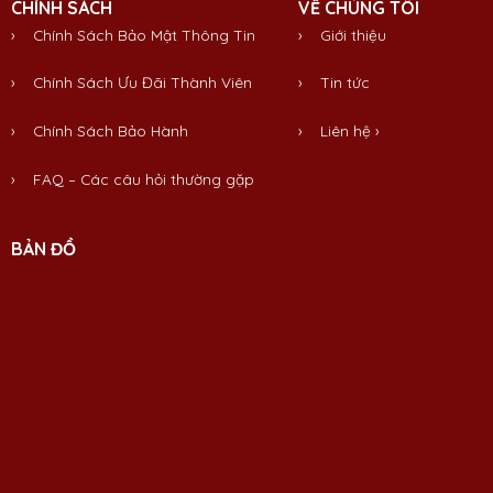
CHÍNH SÁCH
VỀ CHÚNG TÔI
› Chính Sách Bảo Mật Thông Tin
›
Giới thiệu
› Chính Sách Ưu Đãi Thành Viên
›
Tin tức
› Chính Sách Bảo Hành
›
Liên hệ
›
› FAQ – Các câu hỏi thường gặp
BẢN ĐỒ