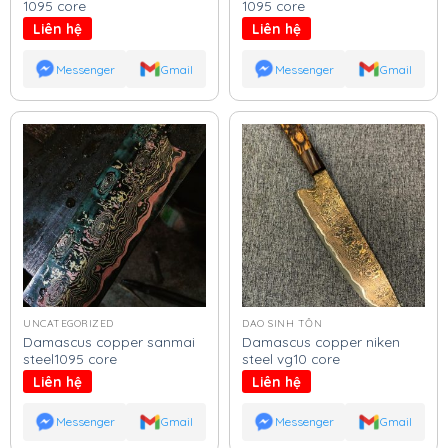
1095 core
1095 core
Liên hệ
Liên hệ
Messenger
Gmail
Messenger
Gmail
UNCATEGORIZED
DAO SINH TỒN
Damascus copper sanmai
Damascus copper niken
steel1095 core
steel vg10 core
Liên hệ
Liên hệ
Messenger
Gmail
Messenger
Gmail