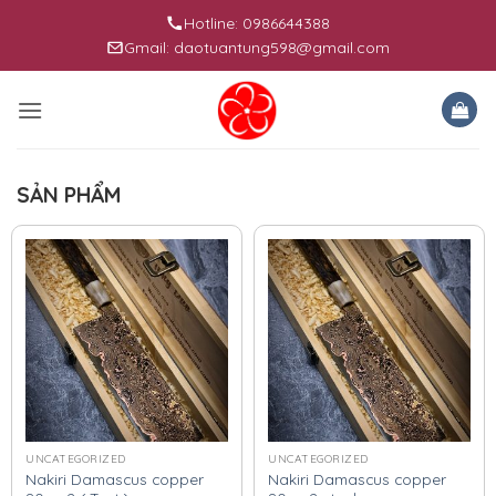
Skip
Hotline: 0986644388
to
Gmail: daotuantung598@gmail.com
content
SẢN PHẨM
UNCATEGORIZED
UNCATEGORIZED
Nakiri Damascus copper
Nakiri Damascus copper