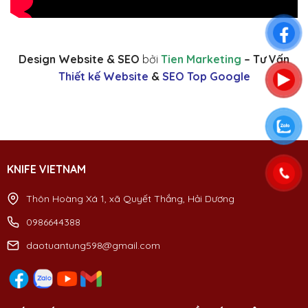
Design Website & SEO
bởi
Tien Marketing
– Tư Vấn
Thiết kế Website
&
SEO Top Google
KNIFE VIETNAM
Thôn Hoàng Xá 1, xã Quyết Thắng, Hải Dương
0986644388
daotuantung598@gmail.com