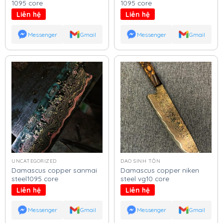
1095 core
1095 core
Liên hệ
Liên hệ
Messenger
Gmail
Messenger
Gmail
UNCATEGORIZED
DAO SINH TỒN
Damascus copper sanmai
Damascus copper niken
steel1095 core
steel vg10 core
Liên hệ
Liên hệ
Messenger
Gmail
Messenger
Gmail