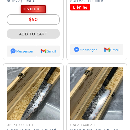
80crv2 ( Test )
80crv2 steel core
Liên hệ
SOLD
$
50
ADD TO CART
Messenger
Gmail
Messenger
Gmail
UNCATEGORIZED
UNCATEGORIZED
Guyto Cumai inox 420 red
Nakiri cumai inox 420 line