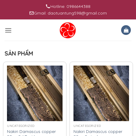
Skip
Hotline: 0986644388
to
Gmail: daotuantung598@gmail.com
content
SẢN PHẨM
UNCATEGORIZED
UNCATEGORIZED
Nakiri Damascus copper
Nakiri Damascus copper