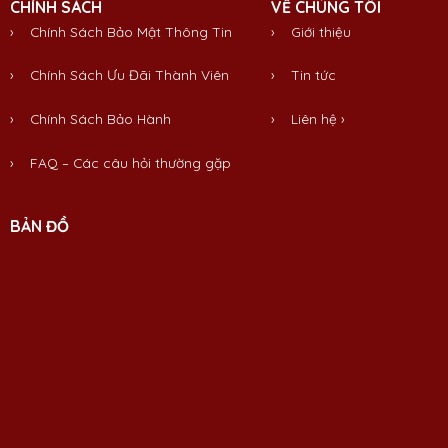
CHÍNH SÁCH
VỀ CHÚNG TÔI
› Chính Sách Bảo Mật Thông Tin
›
Giới thiệu
› Chính Sách Ưu Đãi Thành Viên
›
Tin tức
› Chính Sách Bảo Hành
›
Liên hệ
›
› FAQ – Các câu hỏi thường gặp
BẢN ĐỒ