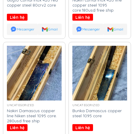
copper steel 80crv2 core
copper steel 1095
core.180usd free ship
Liên hệ
Liên hệ
Messenger
Gmail
Messenger
Gmail
UNCATEGORIZED
UNCATEGORIZED
Nakiri Damascus copper
Bunka Damascus copper
line Niken steel 1095 core.
steel 1095 core
280usd free ship
Liên hệ
Liên hệ