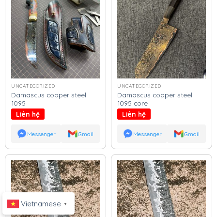
UNCATEGORIZED
UNCATEGORIZED
Damascus copper steel
Damascus copper steel
1095
1095 core
Liên hệ
Liên hệ
Messenger
Gmail
Messenger
Gmail
Vietnamese
▼