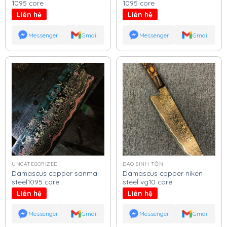
1095 core
1095 core
Liên hệ
Liên hệ
Messenger
Gmail
Messenger
Gmail
UNCATEGORIZED
DAO SINH TỒN
Damascus copper sanmai
Damascus copper niken
steel1095 core
steel vg10 core
Liên hệ
Liên hệ
Messenger
Gmail
Messenger
Gmail