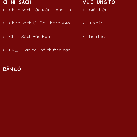
CHÍNH SÁCH
VỀ CHÚNG TÔI
› Chính Sách Bảo Mật Thông Tin
›
Giới thiệu
› Chính Sách Ưu Đãi Thành Viên
›
Tin tức
› Chính Sách Bảo Hành
›
Liên hệ
›
› FAQ – Các câu hỏi thường gặp
BẢN ĐỒ