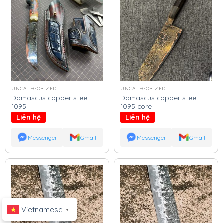
UNCATEGORIZED
UNCATEGORIZED
Damascus copper steel
Damascus copper steel
1095
1095 core
Liên hệ
Liên hệ
Messenger
Gmail
Messenger
Gmail
Vietnamese
▼