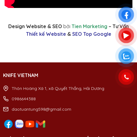
Design Website & SEO
bởi
Tien Marketing
– Tư Vấn
Thiết kế Website
&
SEO Top Google
KNIFE VIETNAM
Thôn Hoàng Xá 1, xã Quyết Thắng, Hải Dương
0986644388
daotuantung598@gmail.com