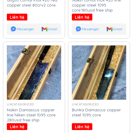
copper steel 80crv2 core
copper steel 1095
core.180usd free ship
Liên hệ
Liên hệ
Messenger
Gmail
Messenger
Gmail
UNCATEGORIZED
UNCATEGORIZED
Nakiri Damascus copper
Bunka Damascus copper
line Niken steel 1095 core.
steel 1095 core
280usd free ship
Liên hệ
Liên hệ