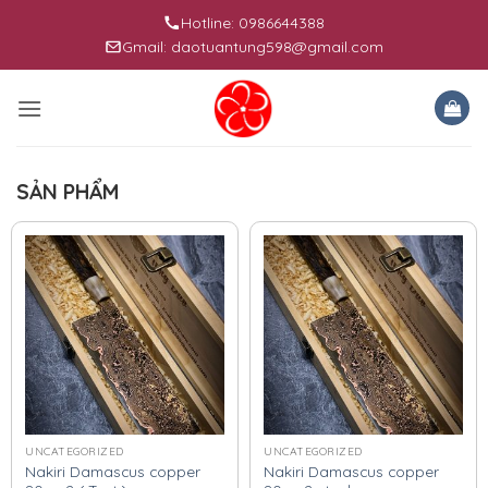
Skip
Hotline: 0986644388
to
Gmail: daotuantung598@gmail.com
content
SẢN PHẨM
UNCATEGORIZED
UNCATEGORIZED
Nakiri Damascus copper
Nakiri Damascus copper