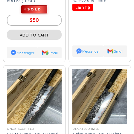
80crv2 ( Test )
80crv2 steel core
Liên hệ
SOLD
$
50
ADD TO CART
Messenger
Gmail
Messenger
Gmail
UNCATEGORIZED
UNCATEGORIZED
Guyto Cumai inox 420 red
Nakiri cumai inox 420 line