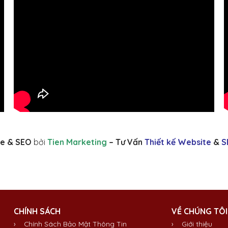
e & SEO
bởi
Tien Marketing
– Tư Vấn
Thiết kế Website
&
S
CHÍNH SÁCH
VỀ CHÚNG TÔI
› Chính Sách Bảo Mật Thông Tin
›
Giới thiệu