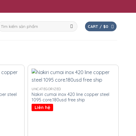
earch
CART /
$
0
or:
UNCATEGORIZED
er steel
Nakiri cumai inox 420 line copper steel
1095 core.180usd free ship
Liên hệ