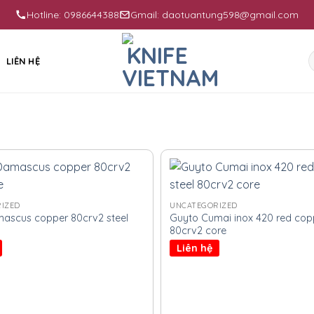
Hotline: 0986644388
Gmail: daotuantung598@gmail.com
S
LIÊN HỆ
f
IZED
UNCATEGORIZED
mascus copper 80crv2 steel
Guyto Cumai inox 420 red copp
80crv2 core
Liên hệ