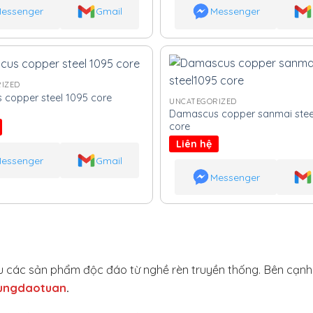
essenger
Gmail
Messenger
IZED
copper steel 1095 core
UNCATEGORIZED
Damascus copper sanmai stee
core
Liên hệ
essenger
Gmail
Messenger
hiệu các sản phẩm độc đáo từ nghề rèn truyền thống. Bên cạn
ungdaotuan
.