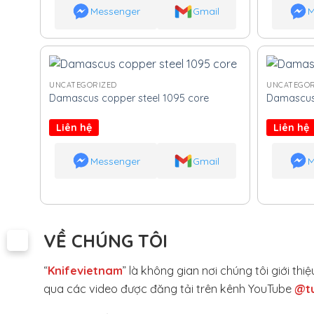
Messenger
Gmail
M
UNCATEGORIZED
UNCATEGOR
Damascus copper steel 1095 core
Damascus 
Liên hệ
Liên hệ
Messenger
Gmail
M
VỀ CHÚNG TÔI
“
Knifevietnam
” là không gian nơi chúng tôi giới t
qua các video được đăng tải trên kênh YouTube
@t