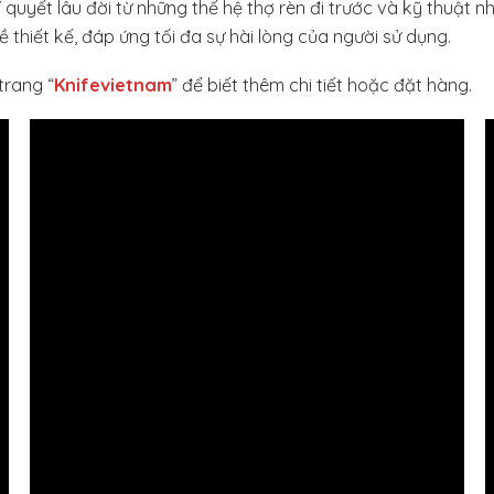
yết lâu đời từ những thế hệ thợ rèn đi trước và kỹ thuật nhiệ
thiết kế, đáp ứng tối đa sự hài lòng của người sử dụng.
trang “
Knifevietnam
” để biết thêm chi tiết hoặc đặt hàng.