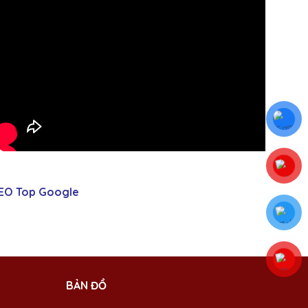
EO Top Google
BẢN ĐỒ