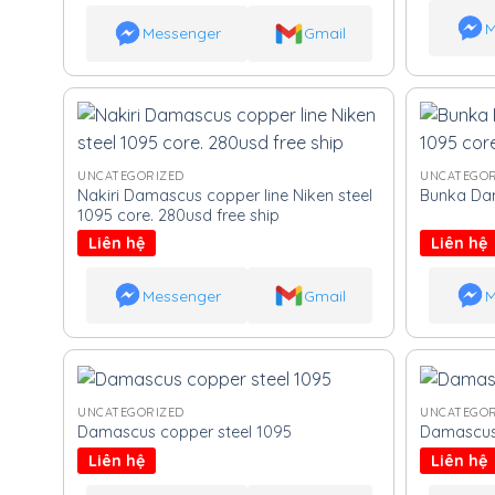
M
Messenger
Gmail
UNCATEGORIZED
UNCATEGOR
Nakiri Damascus copper line Niken steel
Bunka Dam
1095 core. 280usd free ship
Liên hệ
Liên hệ
Messenger
Gmail
M
UNCATEGORIZED
UNCATEGOR
Damascus copper steel 1095
Damascus 
Liên hệ
Liên hệ