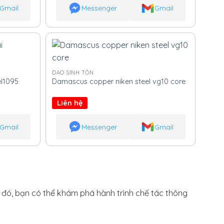
Gmail
Messenger
Gmail
DAO SINH TỒN
l1095
Damascus copper niken steel vg10 core
Liên hệ
Gmail
Messenger
Gmail
h đó, bạn có thể khám phá hành trình chế tác thông