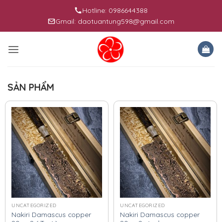
Skip
Hotline: 0986644388
to
Gmail: daotuantung598@gmail.com
content
SẢN PHẨM
UNCATEGORIZED
UNCATEGORIZED
Nakiri Damascus copper
Nakiri Damascus copper