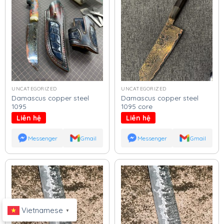
UNCATEGORIZED
UNCATEGORIZED
Damascus copper steel
Damascus copper steel
1095
1095 core
Liên hệ
Liên hệ
Messenger
Gmail
Messenger
Gmail
Vietnamese
▼