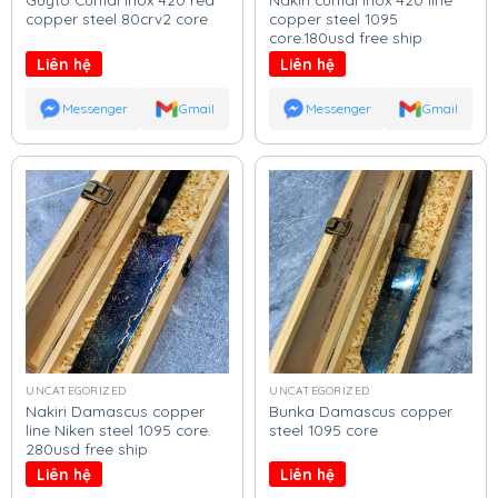
copper steel 80crv2 core
copper steel 1095
core.180usd free ship
Liên hệ
Liên hệ
Messenger
Gmail
Messenger
Gmail
UNCATEGORIZED
UNCATEGORIZED
Nakiri Damascus copper
Bunka Damascus copper
line Niken steel 1095 core.
steel 1095 core
280usd free ship
Liên hệ
Liên hệ