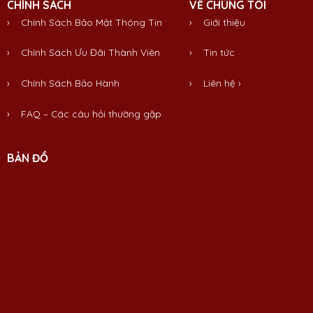
CHÍNH SÁCH
VỀ CHÚNG TÔI
› Chính Sách Bảo Mật Thông Tin
›
Giới thiệu
› Chính Sách Ưu Đãi Thành Viên
›
Tin tức
› Chính Sách Bảo Hành
›
Liên hệ
›
› FAQ – Các câu hỏi thường gặp
BẢN ĐỒ