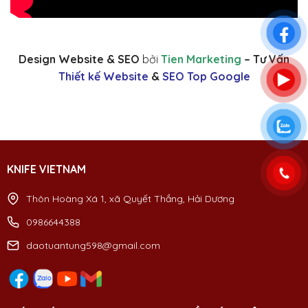
Design Website & SEO
bởi
Tien Marketing
– Tư Vấn
Thiết kế Website
&
SEO Top Google
KNIFE VIETNAM
Thôn Hoàng Xá 1, xã Quyết Thắng, Hải Dương
0986644388
daotuantung598@gmail.com