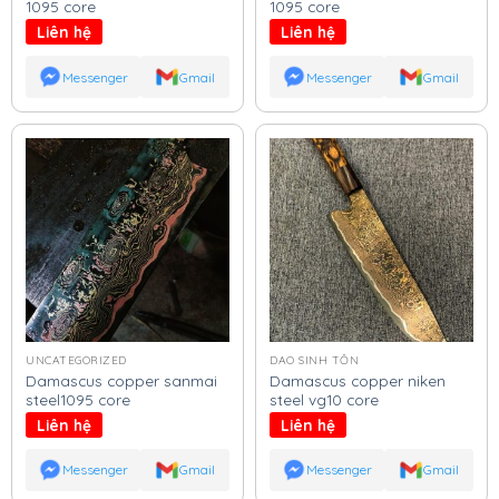
1095 core
1095 core
Liên hệ
Liên hệ
Messenger
Gmail
Messenger
Gmail
UNCATEGORIZED
DAO SINH TỒN
Damascus copper sanmai
Damascus copper niken
steel1095 core
steel vg10 core
Liên hệ
Liên hệ
Messenger
Gmail
Messenger
Gmail