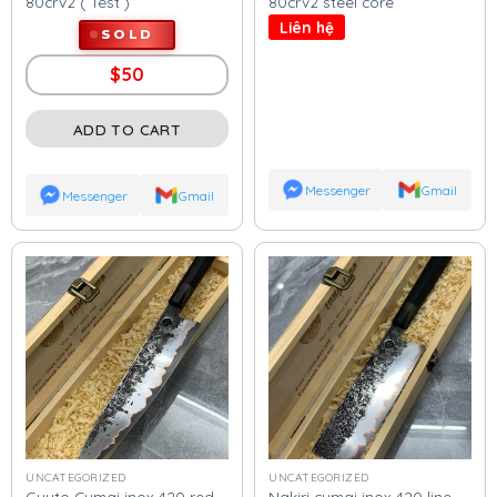
80crv2 ( Test )
80crv2 steel core
Liên hệ
SOLD
$
50
ADD TO CART
Messenger
Gmail
Messenger
Gmail
UNCATEGORIZED
UNCATEGORIZED
Guyto Cumai inox 420 red
Nakiri cumai inox 420 line