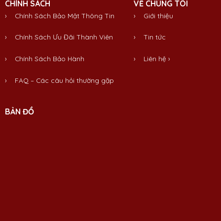
CHÍNH SÁCH
VỀ CHÚNG TÔI
› Chính Sách Bảo Mật Thông Tin
›
Giới thiệu
› Chính Sách Ưu Đãi Thành Viên
›
Tin tức
› Chính Sách Bảo Hành
›
Liên hệ
›
› FAQ – Các câu hỏi thường gặp
BẢN ĐỒ