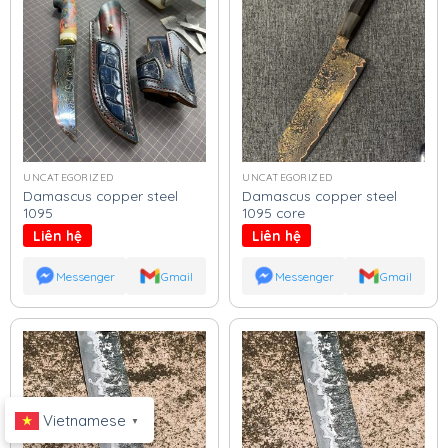
UNCATEGORIZED
UNCATEGORIZED
Damascus copper steel
Damascus copper steel
1095
1095 core
Liên hệ
Liên hệ
Messenger
Gmail
Messenger
Gmail
Vietnamese
▼