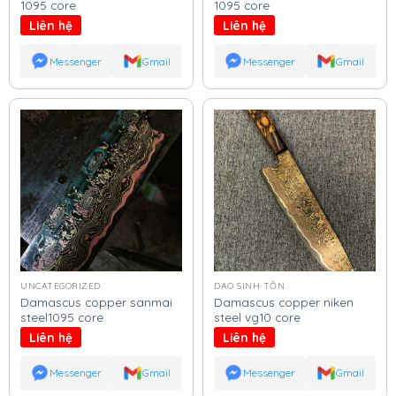
1095 core
1095 core
Liên hệ
Liên hệ
Messenger
Gmail
Messenger
Gmail
UNCATEGORIZED
DAO SINH TỒN
Damascus copper sanmai
Damascus copper niken
steel1095 core
steel vg10 core
Liên hệ
Liên hệ
Messenger
Gmail
Messenger
Gmail