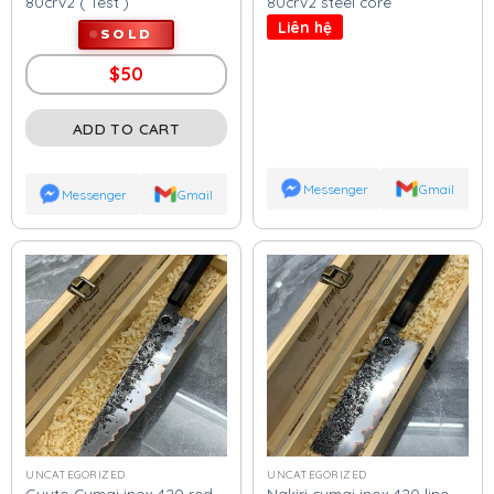
80crv2 ( Test )
80crv2 steel core
Liên hệ
SOLD
$
50
ADD TO CART
Messenger
Gmail
Messenger
Gmail
UNCATEGORIZED
UNCATEGORIZED
Guyto Cumai inox 420 red
Nakiri cumai inox 420 line