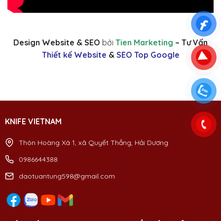
Design Website & SEO
bởi
Tien Marketing
– Tư Vấn
Thiết kế Website
&
SEO Top Google
KNIFE VIETNAM
Thôn Hoàng Xá 1, xã Quyết Thắng, Hải Dương
0986644388
daotuantung598@gmail.com