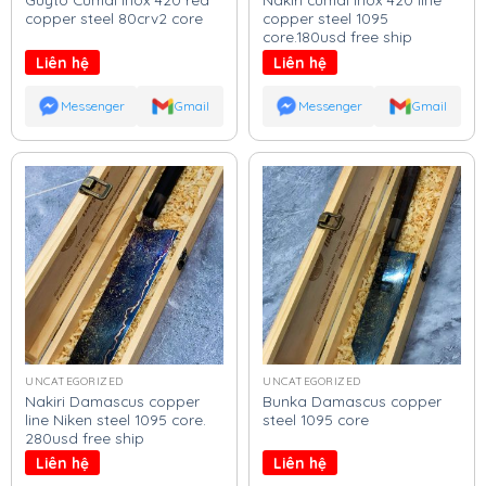
copper steel 80crv2 core
copper steel 1095
core.180usd free ship
Liên hệ
Liên hệ
Messenger
Gmail
Messenger
Gmail
UNCATEGORIZED
UNCATEGORIZED
Nakiri Damascus copper
Bunka Damascus copper
line Niken steel 1095 core.
steel 1095 core
280usd free ship
Liên hệ
Liên hệ