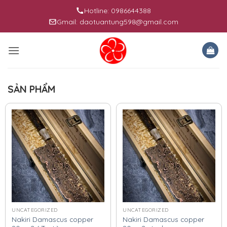
Skip
Hotline: 0986644388
to
Gmail: daotuantung598@gmail.com
content
SẢN PHẨM
UNCATEGORIZED
UNCATEGORIZED
Nakiri Damascus copper
Nakiri Damascus copper