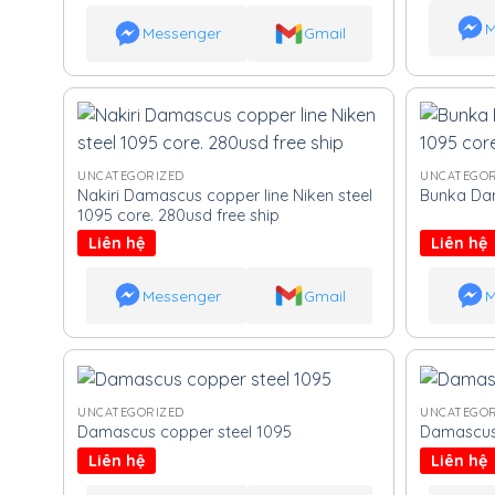
M
Messenger
Gmail
UNCATEGORIZED
UNCATEGOR
Nakiri Damascus copper line Niken steel
Bunka Dam
1095 core. 280usd free ship
Liên hệ
Liên hệ
Messenger
Gmail
M
UNCATEGORIZED
UNCATEGOR
Damascus copper steel 1095
Damascus 
Liên hệ
Liên hệ