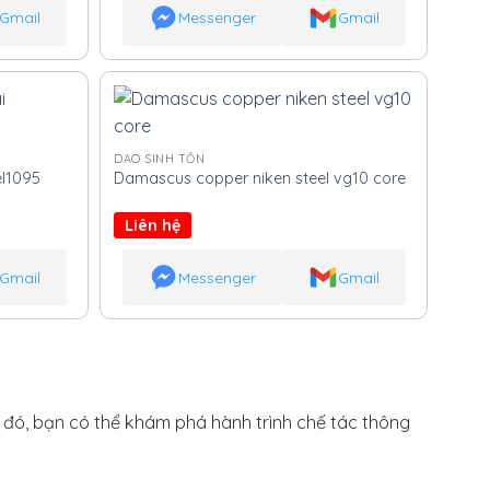
Gmail
Messenger
Gmail
DAO SINH TỒN
l1095
Damascus copper niken steel vg10 core
Liên hệ
Gmail
Messenger
Gmail
h đó, bạn có thể khám phá hành trình chế tác thông