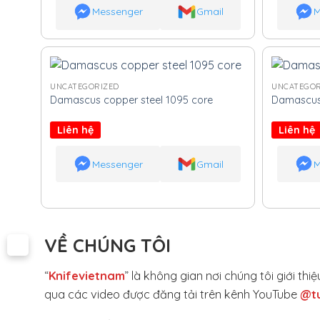
Messenger
Gmail
M
UNCATEGORIZED
UNCATEGOR
Damascus copper steel 1095 core
Damascus 
Liên hệ
Liên hệ
Messenger
Gmail
M
VỀ CHÚNG TÔI
“
Knifevietnam
” là không gian nơi chúng tôi giới t
qua các video được đăng tải trên kênh YouTube
@t