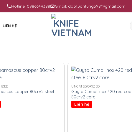
Hotline: 0986644388
Gmail: daotuantung598@gmail.com
S
LIÊN HỆ
f
IZED
UNCATEGORIZED
mascus copper 80crv2 steel
Guyto Cumai inox 420 red copp
80crv2 core
Liên hệ