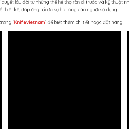
yết lâu đời từ những thế hệ thợ rèn đi trước và kỹ thuật nhiệ
thiết kế, đáp ứng tối đa sự hài lòng của người sử dụng.
trang “
Knifevietnam
” để biết thêm chi tiết hoặc đặt hàng.