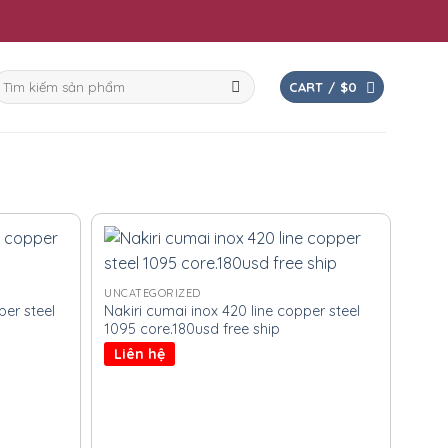
earch
CART /
$
0
or:
UNCATEGORIZED
er steel
Nakiri cumai inox 420 line copper steel
1095 core.180usd free ship
Liên hệ