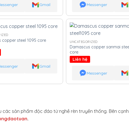
essenger
Gmail
Messenger
IZED
copper steel 1095 core
UNCATEGORIZED
Damascus copper sanmai stee
core
Liên hệ
essenger
Gmail
Messenger
hiệu các sản phẩm độc đáo từ nghề rèn truyền thống. Bên cạn
ungdaotuan
.