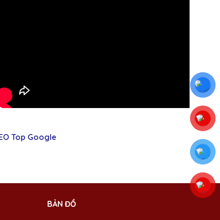
EO Top Google
BẢN ĐỒ