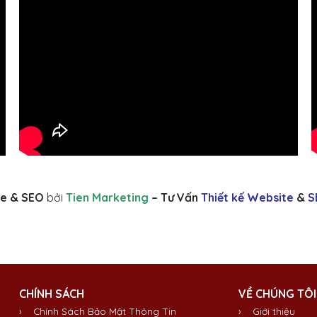
e & SEO
bởi
Tien Marketing
– Tư Vấn
Thiết kế Website
&
S
CHÍNH SÁCH
VỀ CHÚNG TÔI
› Chính Sách Bảo Mật Thông Tin
›
Giới thiệu