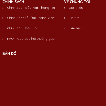
CHÍNH SÁCH
VỀ CHÚNG TÔI
› Chính Sách Bảo Mật Thông Tin
›
Giới thiệu
› Chính Sách Ưu Đãi Thành Viên
›
Tin tức
› Chính Sách Bảo Hành
›
Liên hệ
›
› FAQ – Các câu hỏi thường gặp
BẢN ĐỒ