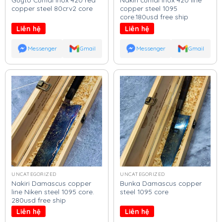
copper steel 80crv2 core
copper steel 1095
core.180usd free ship
Liên hệ
Liên hệ
Messenger
Gmail
Messenger
Gmail
UNCATEGORIZED
UNCATEGORIZED
Nakiri Damascus copper
Bunka Damascus copper
line Niken steel 1095 core.
steel 1095 core
280usd free ship
Liên hệ
Liên hệ