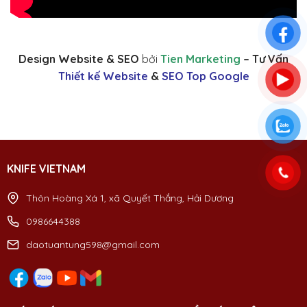
Design Website & SEO
bởi
Tien Marketing
– Tư Vấn
Thiết kế Website
&
SEO Top Google
KNIFE VIETNAM
Thôn Hoàng Xá 1, xã Quyết Thắng, Hải Dương
0986644388
daotuantung598@gmail.com