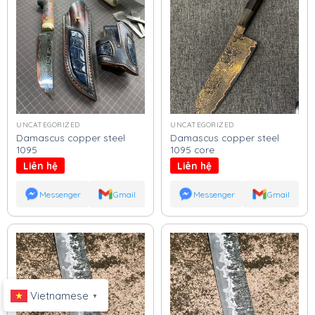
UNCATEGORIZED
UNCATEGORIZED
Damascus copper steel
Damascus copper steel
1095
1095 core
Liên hệ
Liên hệ
Messenger
Gmail
Messenger
Gmail
Vietnamese
▼