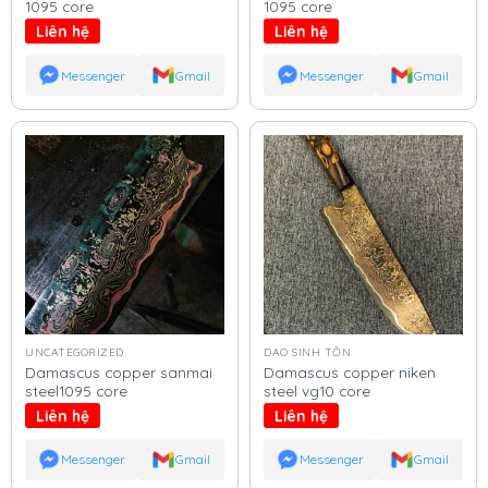
1095 core
1095 core
Liên hệ
Liên hệ
Messenger
Gmail
Messenger
Gmail
UNCATEGORIZED
DAO SINH TỒN
Damascus copper sanmai
Damascus copper niken
steel1095 core
steel vg10 core
Liên hệ
Liên hệ
Messenger
Gmail
Messenger
Gmail