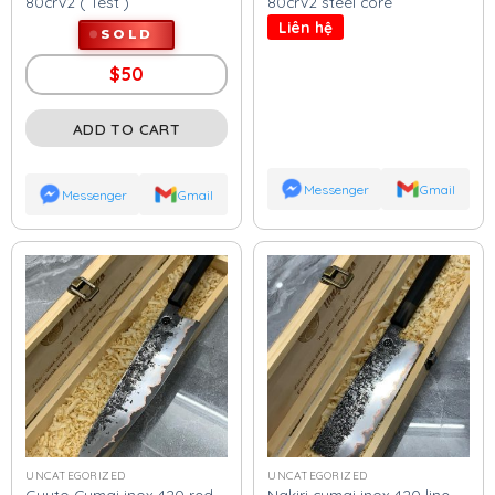
80crv2 ( Test )
80crv2 steel core
Liên hệ
SOLD
$
50
ADD TO CART
Messenger
Gmail
Messenger
Gmail
UNCATEGORIZED
UNCATEGORIZED
Guyto Cumai inox 420 red
Nakiri cumai inox 420 line