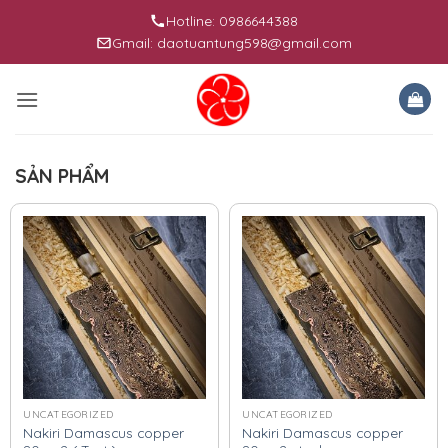
Skip
Hotline: 0986644388
to
Gmail: daotuantung598@gmail.com
content
SẢN PHẨM
UNCATEGORIZED
UNCATEGORIZED
Nakiri Damascus copper
Nakiri Damascus copper