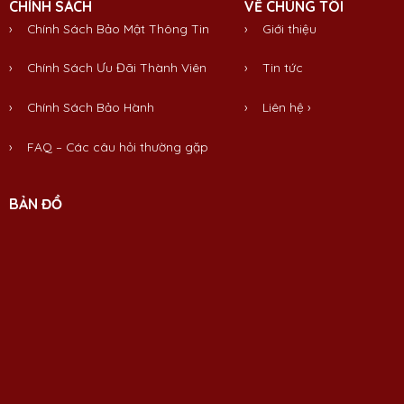
CHÍNH SÁCH
VỀ CHÚNG TÔI
› Chính Sách Bảo Mật Thông Tin
›
Giới thiệu
› Chính Sách Ưu Đãi Thành Viên
›
Tin tức
› Chính Sách Bảo Hành
›
Liên hệ
›
› FAQ – Các câu hỏi thường gặp
BẢN ĐỒ