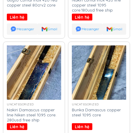
copper steel 80crv2 core
copper steel 1095
core.180usd free ship
Liên hệ
Liên hệ
Messenger
Gmail
Messenger
Gmail
UNCATEGORIZED
UNCATEGORIZED
Nakiri Damascus copper
Bunka Damascus copper
line Niken steel 1095 core.
steel 1095 core
280usd free ship
Liên hệ
Liên hệ