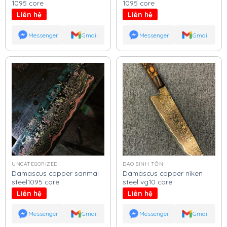
1095 core
1095 core
Liên hệ
Liên hệ
Messenger
Gmail
Messenger
Gmail
UNCATEGORIZED
DAO SINH TỒN
Damascus copper sanmai
Damascus copper niken
steel1095 core
steel vg10 core
Liên hệ
Liên hệ
Messenger
Gmail
Messenger
Gmail