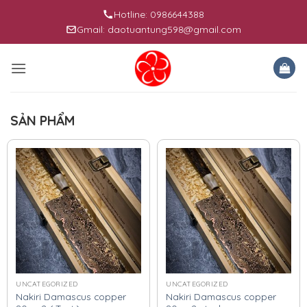
Skip
Hotline: 0986644388
to
Gmail: daotuantung598@gmail.com
content
SẢN PHẨM
UNCATEGORIZED
UNCATEGORIZED
Nakiri Damascus copper
Nakiri Damascus copper