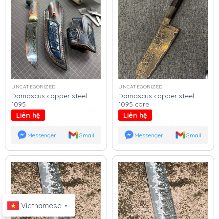
UNCATEGORIZED
UNCATEGORIZED
Damascus copper steel
Damascus copper steel
1095
1095 core
Liên hệ
Liên hệ
Messenger
Gmail
Messenger
Gmail
Vietnamese
▼