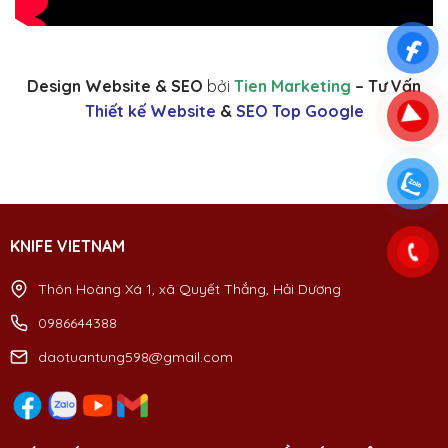
Design Website & SEO
bởi
Tien Marketing
– Tư Vấn
Thiết kế Website
&
SEO Top Google
KNIFE VIETNAM
Thôn Hoàng Xá 1, xã Quyết Thắng, Hải Dương
0986644388
daotuantung598@gmail.com