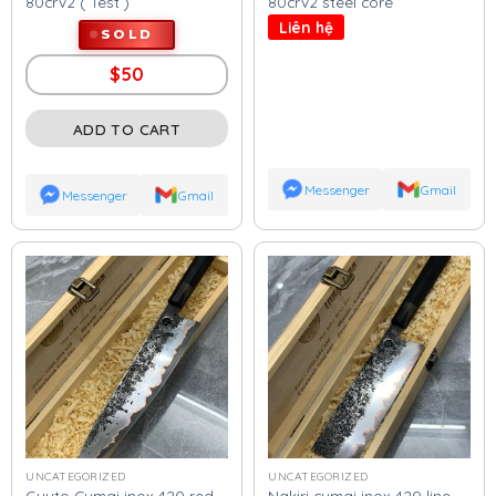
80crv2 ( Test )
80crv2 steel core
Liên hệ
SOLD
$
50
ADD TO CART
Messenger
Gmail
Messenger
Gmail
UNCATEGORIZED
UNCATEGORIZED
Guyto Cumai inox 420 red
Nakiri cumai inox 420 line