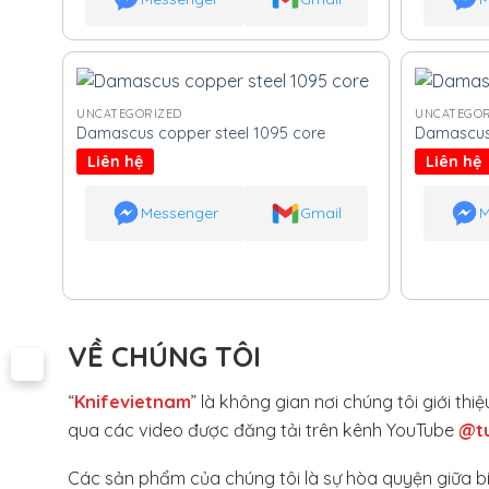
UNCATEGORIZED
UNCATEGOR
Damascus copper steel 1095 core
Damascus 
Liên hệ
Liên hệ
Messenger
Gmail
M
VỀ CHÚNG TÔI
“
Knifevietnam
” là không gian nơi chúng tôi giới t
qua các video được đăng tải trên kênh YouTube
@t
Các sản phẩm của chúng tôi là sự hòa quyện giữa bí qu