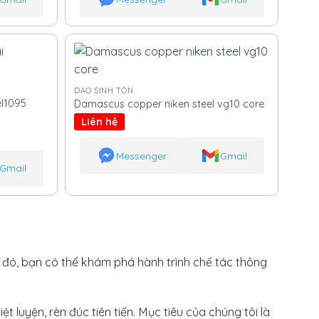
DAO SINH TỒN
l1095
Damascus copper niken steel vg10 core
Liên hệ
Messenger
Gmail
Gmail
h đó, bạn có thể khám phá hành trình chế tác thông
t luyện, rèn đúc tiên tiến. Mục tiêu của chúng tôi là