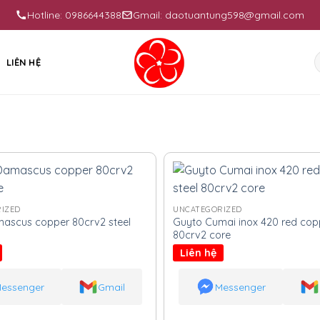
Hotline: 0986644388
Gmail: daotuantung598@gmail.com
S
LIÊN HỆ
f
IZED
UNCATEGORIZED
mascus copper 80crv2 steel
Guyto Cumai inox 420 red copp
80crv2 core
Liên hệ
essenger
Gmail
Messenger