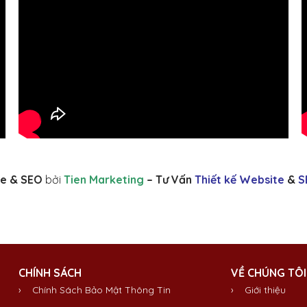
e & SEO
bởi
Tien Marketing
– Tư Vấn
Thiết kế Website
&
S
CHÍNH SÁCH
VỀ CHÚNG TÔI
› Chính Sách Bảo Mật Thông Tin
›
Giới thiệu