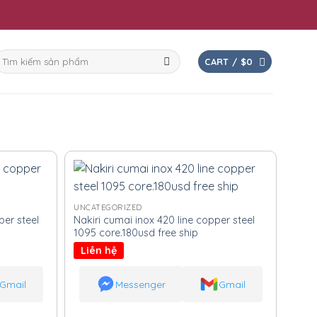
earch
CART /
$
0
or:
UNCATEGORIZED
er steel
Nakiri cumai inox 420 line copper steel
1095 core.180usd free ship
Liên hệ
Gmail
Messenger
Gmail