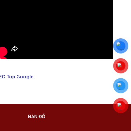
EO Top Google
BẢN ĐỒ