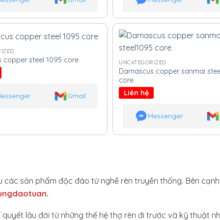
IZED
copper steel 1095 core
UNCATEGORIZED
Damascus copper sanmai stee
core
Liên hệ
essenger
Gmail
Messenger
hiệu các sản phẩm độc đáo từ nghề rèn truyền thống. Bên cạn
ungdaotuan
.
yết lâu đời từ những thế hệ thợ rèn đi trước và kỹ thuật nhiệ