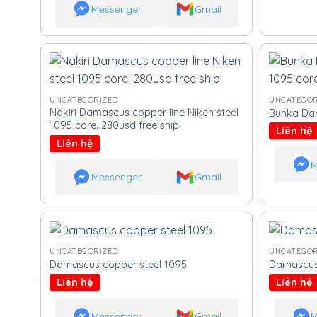
Messenger
Gmail
UNCATEGORIZED
UNCATEGOR
Nakiri Damascus copper line Niken steel
Bunka Dam
1095 core. 280usd free ship
Liên hệ
Liên hệ
M
Messenger
Gmail
UNCATEGORIZED
UNCATEGOR
Damascus copper steel 1095
Damascus 
Liên hệ
Liên hệ
Messenger
Gmail
M