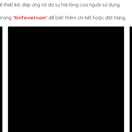
thiết kế, đáp ứng tối đa sự hài lòng của người sử dụng.
trang “
Knifevietnam
” để biết thêm chi tiết hoặc đặt hàng.