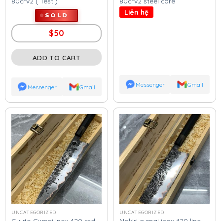
80crv2 ( Test )
80crv2 steel core
Liên hệ
SOLD
$
50
ADD TO CART
Messenger
Gmail
Messenger
Gmail
UNCATEGORIZED
UNCATEGORIZED
Guyto Cumai inox 420 red
Nakiri cumai inox 420 line