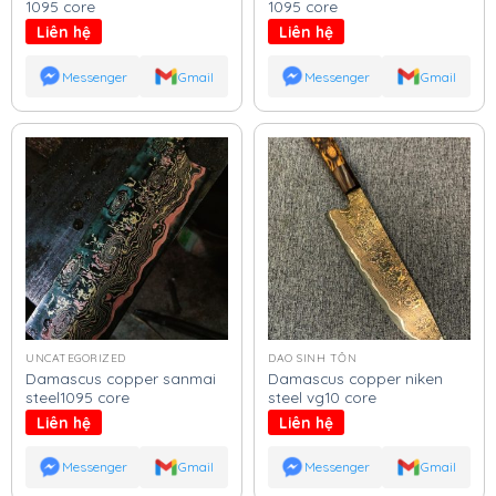
1095 core
1095 core
Liên hệ
Liên hệ
Messenger
Gmail
Messenger
Gmail
UNCATEGORIZED
DAO SINH TỒN
Damascus copper sanmai
Damascus copper niken
steel1095 core
steel vg10 core
Liên hệ
Liên hệ
Messenger
Gmail
Messenger
Gmail