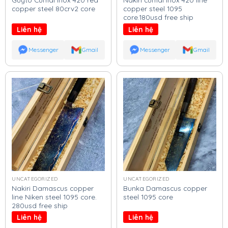
copper steel 80crv2 core
copper steel 1095
core.180usd free ship
Liên hệ
Liên hệ
Messenger
Gmail
Messenger
Gmail
UNCATEGORIZED
UNCATEGORIZED
Nakiri Damascus copper
Bunka Damascus copper
line Niken steel 1095 core.
steel 1095 core
280usd free ship
Liên hệ
Liên hệ