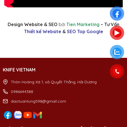
Design Website & SEO
bởi
Tien Marketing
– Tư Vấn
Thiết kế Website
&
SEO Top Google
KNIFE VIETNAM
Thôn Hoàng Xá 1, xã Quyết Thắng, Hải Dương
0986644388
daotuantung598@gmail.com