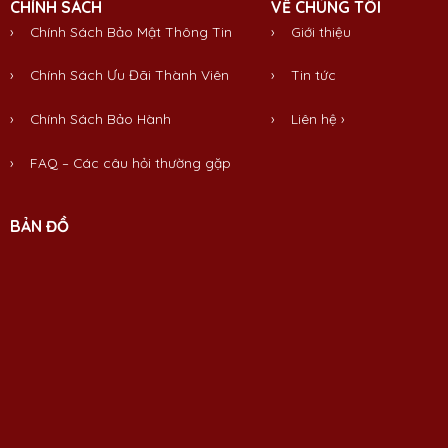
CHÍNH SÁCH
VỀ CHÚNG TÔI
› Chính Sách Bảo Mật Thông Tin
›
Giới thiệu
› Chính Sách Ưu Đãi Thành Viên
›
Tin tức
› Chính Sách Bảo Hành
›
Liên hệ
›
› FAQ – Các câu hỏi thường gặp
BẢN ĐỒ