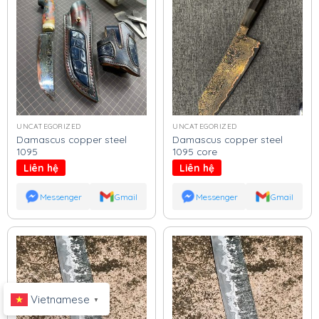
UNCATEGORIZED
UNCATEGORIZED
Damascus copper steel
Damascus copper steel
1095
1095 core
Liên hệ
Liên hệ
Messenger
Gmail
Messenger
Gmail
Vietnamese
▼