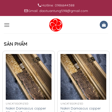
Skip
Hotline: 0986644388
to
Gmail: daotuantung598@gmail.com
content
SẢN PHẨM
UNCATEGORIZED
UNCATEGORIZED
Nakiri Damascus copper
Nakiri Damascus copper