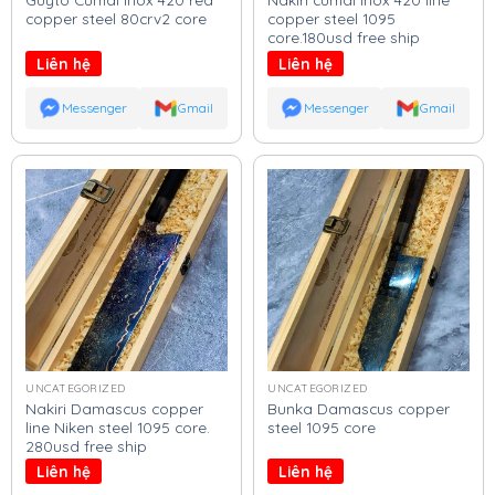
copper steel 80crv2 core
copper steel 1095
core.180usd free ship
Liên hệ
Liên hệ
Messenger
Gmail
Messenger
Gmail
UNCATEGORIZED
UNCATEGORIZED
Nakiri Damascus copper
Bunka Damascus copper
line Niken steel 1095 core.
steel 1095 core
280usd free ship
Liên hệ
Liên hệ