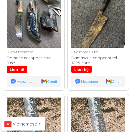
UNCATEGORIZED
UNCATEGORIZED
Damascus copper steel
Damascus copper steel
1095
1095 core
Liên hệ
Liên hệ
Messenger
Gmail
Messenger
Gmail
Vietnamese
▼