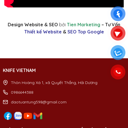
Design Website & SEO
bởi
Tien Marketing
– Tư Vấn
Thiết kế Website
&
SEO Top Google
KNIFE VIETNAM
Thôn Hoàng Xá 1, xã Quyết Thắng, Hải Dương
0986644388
daotuantung598@gmail.com