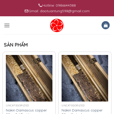
Skip
Hotline: 0986644388
to
Gmail: daotuantung598@gmail.com
content
SẢN PHẨM
UNCATEGORIZED
UNCATEGORIZED
Nakiri Damascus copper
Nakiri Damascus copper