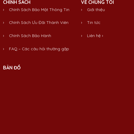
CHÍNH SÁCH
VỀ CHÚNG TÔI
› Chính Sách Bảo Mật Thông Tin
›
Giới thiệu
› Chính Sách Ưu Đãi Thành Viên
›
Tin tức
› Chính Sách Bảo Hành
›
Liên hệ
›
› FAQ – Các câu hỏi thường gặp
BẢN ĐỒ