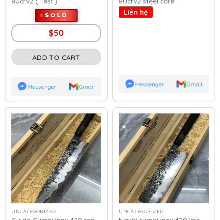
80crv2 ( Test )
80crv2 steel core
Liên hệ
SOLD
$
50
ADD TO CART
Messenger
Gmail
Messenger
Gmail
UNCATEGORIZED
UNCATEGORIZED
Guyto Cumai inox 420 red
Nakiri cumai inox 420 line