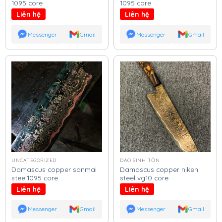
1095 core
1095 core
Liên hệ
Liên hệ
Messenger
Gmail
Messenger
Gmail
UNCATEGORIZED
DAO SINH TỒN
Damascus copper sanmai
Damascus copper niken
steel1095 core
steel vg10 core
Liên hệ
Liên hệ
Messenger
Gmail
Messenger
Gmail