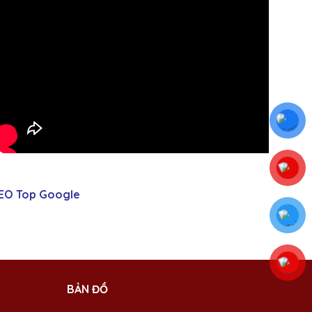
EO Top Google
BẢN ĐỒ