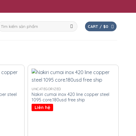
earch
CART /
$
0
or:
UNCATEGORIZED
er steel
Nakiri cumai inox 420 line copper steel
1095 core.180usd free ship
Liên hệ