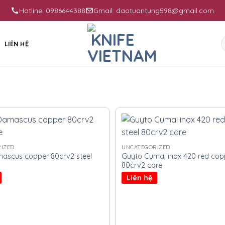
Hotline: 0986644388
Gmail: daotuantung598@gmail.com
S
LIÊN HỆ
f
IZED
UNCATEGORIZED
mascus copper 80crv2 steel
Guyto Cumai inox 420 red copp
80crv2 core
Liên hệ