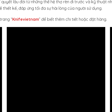
yết lâu đời từ những thế hệ thợ rèn đi trước và kỹ thuật nhiệ
thiết kế, đáp ứng tối đa sự hài lòng của người sử dụng.
trang “
Knifevietnam
” để biết thêm chi tiết hoặc đặt hàng.