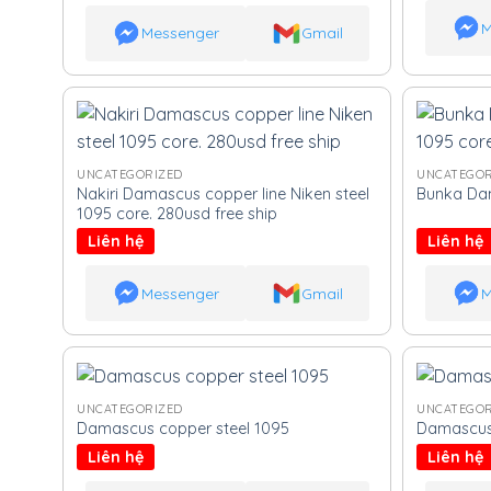
M
Messenger
Gmail
UNCATEGORIZED
UNCATEGOR
Nakiri Damascus copper line Niken steel
Bunka Dam
1095 core. 280usd free ship
Liên hệ
Liên hệ
Messenger
Gmail
M
UNCATEGORIZED
UNCATEGOR
Damascus copper steel 1095
Damascus 
Liên hệ
Liên hệ