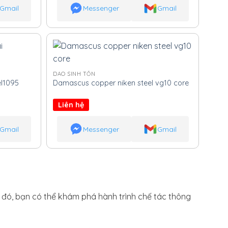
Gmail
Messenger
Gmail
DAO SINH TỒN
l1095
Damascus copper niken steel vg10 core
Liên hệ
Gmail
Messenger
Gmail
h đó, bạn có thể khám phá hành trình chế tác thông