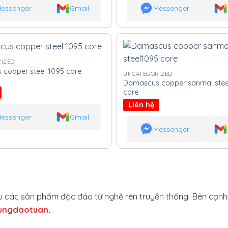
essenger
Gmail
Messenger
IZED
copper steel 1095 core
UNCATEGORIZED
Damascus copper sanmai stee
core
Liên hệ
essenger
Gmail
Messenger
hiệu các sản phẩm độc đáo từ nghề rèn truyền thống. Bên cạn
ungdaotuan
.