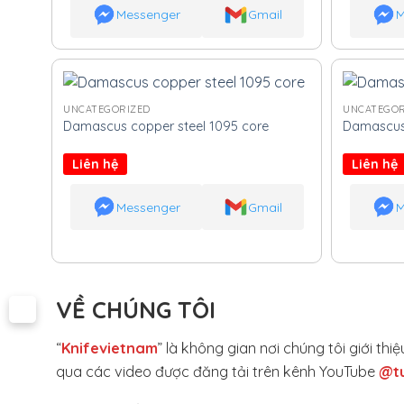
Messenger
Gmail
M
UNCATEGORIZED
UNCATEGOR
Damascus copper steel 1095 core
Damascus 
Liên hệ
Liên hệ
Messenger
Gmail
M
VỀ CHÚNG TÔI
“
Knifevietnam
” là không gian nơi chúng tôi giới t
qua các video được đăng tải trên kênh YouTube
@t