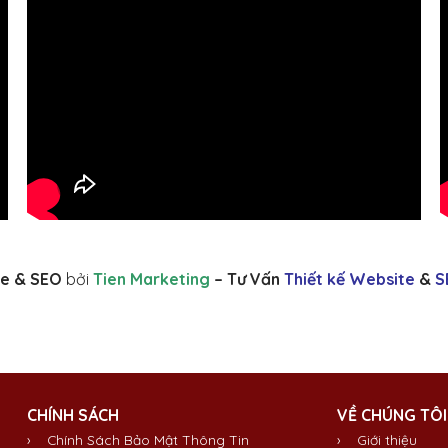
e & SEO
bởi
Tien Marketing
– Tư Vấn
Thiết kế Website
&
S
CHÍNH SÁCH
VỀ CHÚNG TÔI
› Chính Sách Bảo Mật Thông Tin
›
Giới thiệu