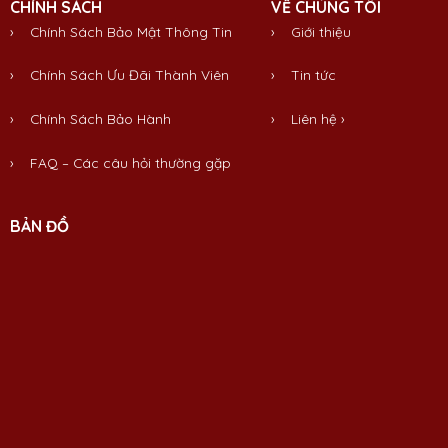
CHÍNH SÁCH
VỀ CHÚNG TÔI
› Chính Sách Bảo Mật Thông Tin
›
Giới thiệu
› Chính Sách Ưu Đãi Thành Viên
›
Tin tức
› Chính Sách Bảo Hành
›
Liên hệ
›
› FAQ – Các câu hỏi thường gặp
BẢN ĐỒ