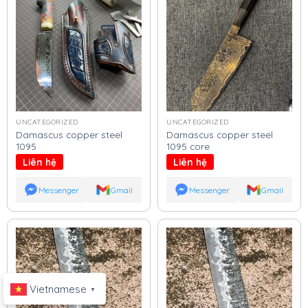
UNCATEGORIZED
UNCATEGORIZED
Damascus copper steel
Damascus copper steel
1095
1095 core
Liên hệ
Liên hệ
Messenger
Gmail
Messenger
Gmail
Vietnamese
▼