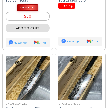
80crv2 ( Test )
80crv2 steel core
Liên hệ
SOLD
$
50
ADD TO CART
Messenger
Gmail
Messenger
Gmail
UNCATEGORIZED
UNCATEGORIZED
Guyto Cumai inox 420 red
Nakiri cumai inox 420 line