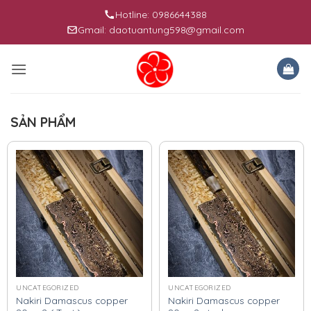
Skip
Hotline: 0986644388
to
Gmail: daotuantung598@gmail.com
content
SẢN PHẨM
UNCATEGORIZED
UNCATEGORIZED
Nakiri Damascus copper
Nakiri Damascus copper