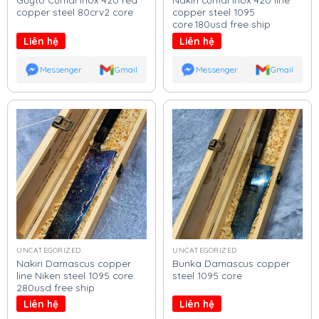
copper steel 80crv2 core
copper steel 1095
core.180usd free ship
Liên hệ
Liên hệ
Messenger
Gmail
Messenger
Gmail
UNCATEGORIZED
UNCATEGORIZED
Nakiri Damascus copper
Bunka Damascus copper
line Niken steel 1095 core.
steel 1095 core
280usd free ship
Liên hệ
Liên hệ