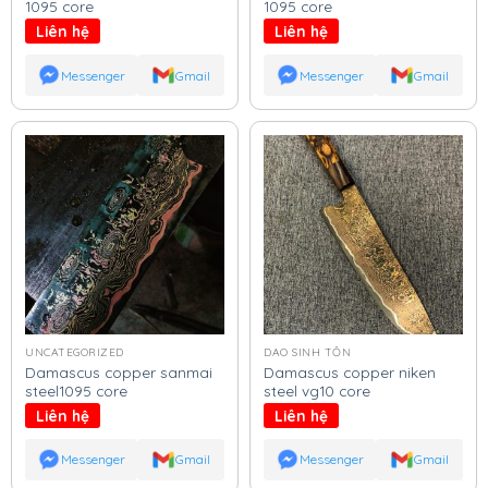
1095 core
1095 core
Liên hệ
Liên hệ
Messenger
Gmail
Messenger
Gmail
UNCATEGORIZED
DAO SINH TỒN
Damascus copper sanmai
Damascus copper niken
steel1095 core
steel vg10 core
Liên hệ
Liên hệ
Messenger
Gmail
Messenger
Gmail