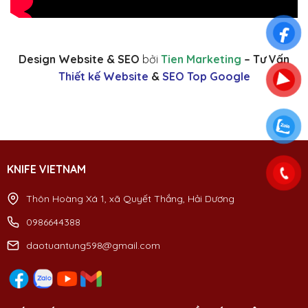
Design Website & SEO
bởi
Tien Marketing
– Tư Vấn
Thiết kế Website
&
SEO Top Google
KNIFE VIETNAM
Thôn Hoàng Xá 1, xã Quyết Thắng, Hải Dương
0986644388
daotuantung598@gmail.com