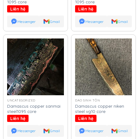
1095 core
1095 core
Liên hệ
Liên hệ
Messenger
Gmail
Messenger
Gmail
UNCATEGORIZED
DAO SINH TỒN
Damascus copper sanmai
Damascus copper niken
steel1095 core
steel vg10 core
Liên hệ
Liên hệ
Messenger
Gmail
Messenger
Gmail