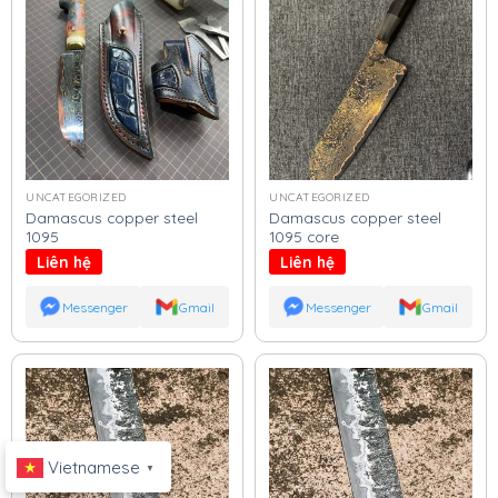
UNCATEGORIZED
UNCATEGORIZED
Damascus copper steel
Damascus copper steel
1095
1095 core
Liên hệ
Liên hệ
Messenger
Gmail
Messenger
Gmail
Vietnamese
▼