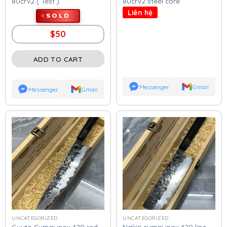
80crv2 ( Test )
80crv2 steel core
Liên hệ
SOLD
$
50
ADD TO CART
Messenger
Gmail
Messenger
Gmail
UNCATEGORIZED
UNCATEGORIZED
Guyto Cumai inox 420 red
Nakiri cumai inox 420 line