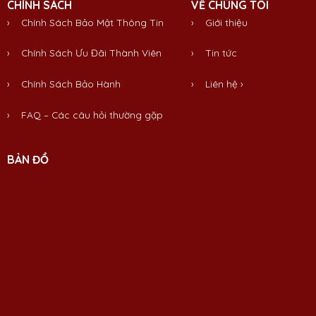
CHÍNH SÁCH
VỀ CHÚNG TÔI
› Chính Sách Bảo Mật Thông Tin
›
Giới thiệu
› Chính Sách Ưu Đãi Thành Viên
›
Tin tức
› Chính Sách Bảo Hành
›
Liên hệ
›
› FAQ – Các câu hỏi thường gặp
BẢN ĐỒ