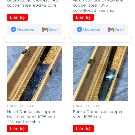
copper steel 80crv2 core
copper steel 1095
core.180usd free ship
Liên hệ
Liên hệ
Messenger
Gmail
Messenger
Gmail
UNCATEGORIZED
UNCATEGORIZED
Nakiri Damascus copper
Bunka Damascus copper
line Niken steel 1095 core.
steel 1095 core
280usd free ship
Liên hệ
Liên hệ