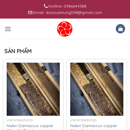
Skip
Hotline: 0986644388
to
Gmail: daotuantung598@gmail.com
content
SẢN PHẨM
UNCATEGORIZED
UNCATEGORIZED
Nakiri Damascus copper
Nakiri Damascus copper