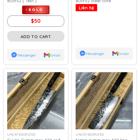
80crv2 ( Test )
80crv2 steel core
Liên hệ
SOLD
$
50
ADD TO CART
Messenger
Gmail
Messenger
Gmail
UNCATEGORIZED
UNCATEGORIZED
Guyto Cumai inox 420 red
Nakiri cumai inox 420 line