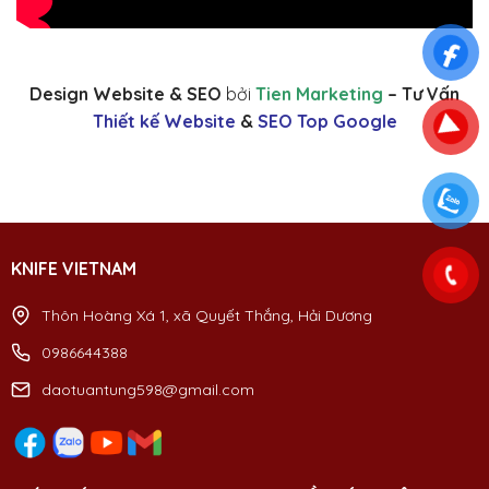
Design Website & SEO
bởi
Tien Marketing
– Tư Vấn
Thiết kế Website
&
SEO Top Google
KNIFE VIETNAM
Thôn Hoàng Xá 1, xã Quyết Thắng, Hải Dương
0986644388
daotuantung598@gmail.com