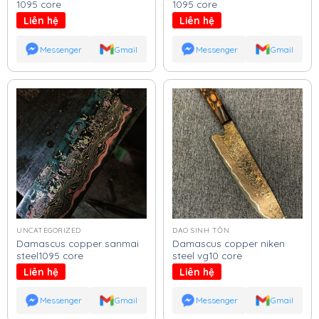
1095 core
1095 core
Liên hệ
Liên hệ
Messenger
Gmail
Messenger
Gmail
UNCATEGORIZED
DAO SINH TỒN
Damascus copper sanmai
Damascus copper niken
steel1095 core
steel vg10 core
Liên hệ
Liên hệ
Messenger
Gmail
Messenger
Gmail