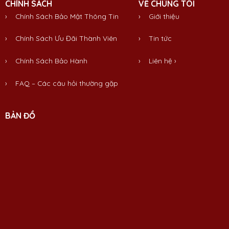
CHÍNH SÁCH
VỀ CHÚNG TÔI
› Chính Sách Bảo Mật Thông Tin
›
Giới thiệu
› Chính Sách Ưu Đãi Thành Viên
›
Tin tức
› Chính Sách Bảo Hành
›
Liên hệ
›
› FAQ – Các câu hỏi thường gặp
BẢN ĐỒ