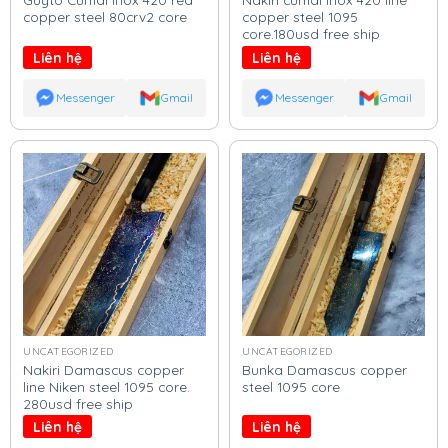
copper steel 80crv2 core
copper steel 1095
core.180usd free ship
Liên hệ
Liên hệ
Messenger
Gmail
Messenger
Gmail
UNCATEGORIZED
UNCATEGORIZED
Nakiri Damascus copper
Bunka Damascus copper
line Niken steel 1095 core.
steel 1095 core
280usd free ship
Liên hệ
Liên hệ