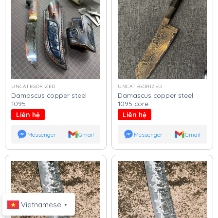
UNCATEGORIZED
UNCATEGORIZED
Damascus copper steel
Damascus copper steel
1095
1095 core
Liên hệ
Liên hệ
Messenger
Gmail
Messenger
Gmail
Vietnamese
▼