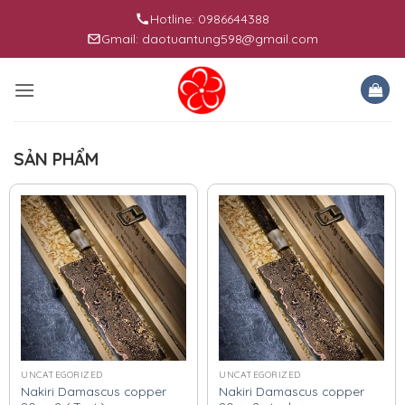
Skip
Hotline: 0986644388
to
Gmail: daotuantung598@gmail.com
content
SẢN PHẨM
UNCATEGORIZED
UNCATEGORIZED
Nakiri Damascus copper
Nakiri Damascus copper