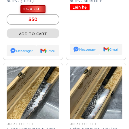
80crv2 ( Test )
80crv2 steel core
Liên hệ
SOLD
$
50
ADD TO CART
Messenger
Gmail
Messenger
Gmail
UNCATEGORIZED
UNCATEGORIZED
Guyto Cumai inox 420 red
Nakiri cumai inox 420 line