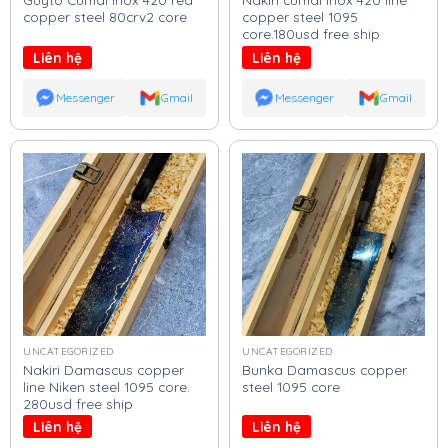
copper steel 80crv2 core
copper steel 1095
core.180usd free ship
Liên hệ
Liên hệ
Messenger
Gmail
Messenger
Gmail
UNCATEGORIZED
UNCATEGORIZED
Nakiri Damascus copper
Bunka Damascus copper
line Niken steel 1095 core.
steel 1095 core
280usd free ship
Liên hệ
Liên hệ