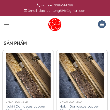
Skip
Hotline: 0986644388
to
Gmail: daotuantung598@gmail.com
content
SẢN PHẨM
UNCATEGORIZED
UNCATEGORIZED
Nakiri Damascus copper
Nakiri Damascus copper