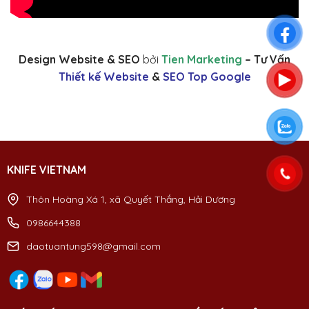
Design Website & SEO
bởi
Tien Marketing
– Tư Vấn
Thiết kế Website
&
SEO Top Google
KNIFE VIETNAM
Thôn Hoàng Xá 1, xã Quyết Thắng, Hải Dương
0986644388
daotuantung598@gmail.com