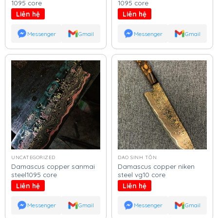
1095 core
1095 core
Liên hệ
Liên hệ
Messenger
Gmail
Messenger
Gmail
UNCATEGORIZED
DAO SINH TỒN
Damascus copper sanmai
Damascus copper niken
steel1095 core
steel vg10 core
Liên hệ
Liên hệ
Messenger
Gmail
Messenger
Gmail