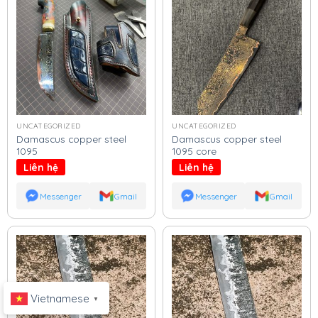
UNCATEGORIZED
UNCATEGORIZED
Damascus copper steel
Damascus copper steel
1095
1095 core
Liên hệ
Liên hệ
Messenger
Gmail
Messenger
Gmail
Vietnamese
▼