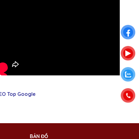
EO Top Google
BẢN ĐỒ