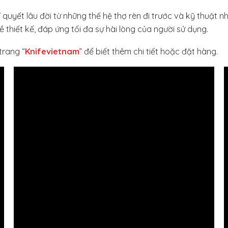
yết lâu đời từ những thế hệ thợ rèn đi trước và kỹ thuật nhiệ
thiết kế, đáp ứng tối đa sự hài lòng của người sử dụng.
trang “
Knifevietnam
” để biết thêm chi tiết hoặc đặt hàng.