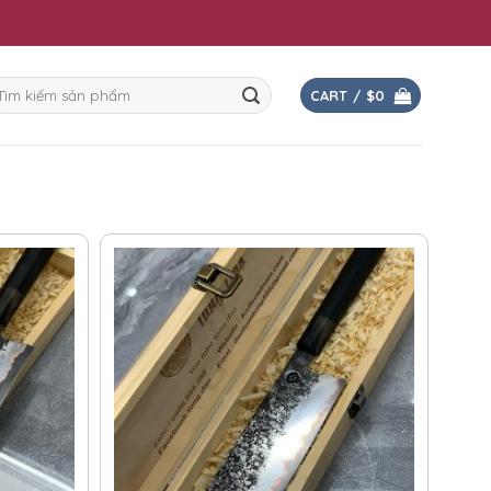
arch
CART /
$
0
r: