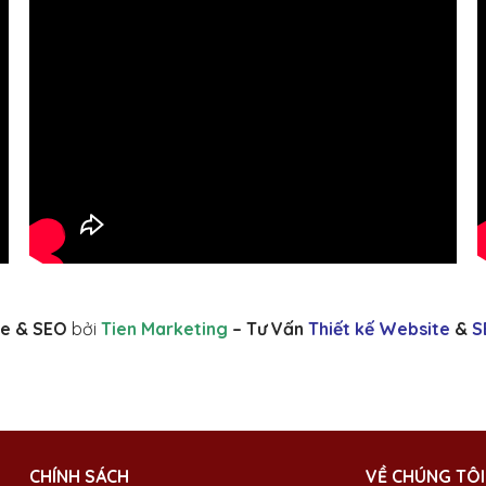
e & SEO
bởi
Tien Marketing
– Tư Vấn
Thiết kế Website
&
S
CHÍNH SÁCH
VỀ CHÚNG TÔI