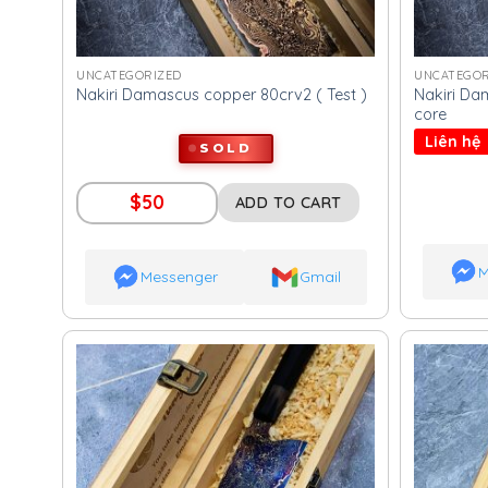
UNCATEGORIZED
UNCATEGOR
Nakiri Da
Nakiri Damascus copper 80crv2 ( Test )
core
Liên hệ
SOLD
$
50
ADD TO CART
M
Messenger
Gmail