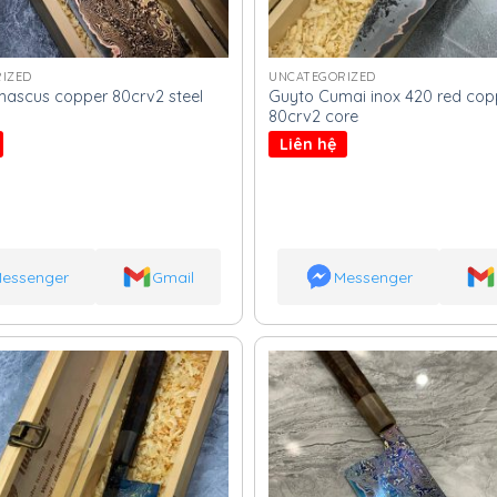
IZED
UNCATEGORIZED
mascus copper 80crv2 steel
Guyto Cumai inox 420 red copp
80crv2 core
Liên hệ
essenger
Gmail
Messenger