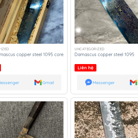
IZED
UNCATEGORIZED
ascus copper steel 1095 core
Damascus copper steel 1095
Liên hệ
essenger
Gmail
Messenger