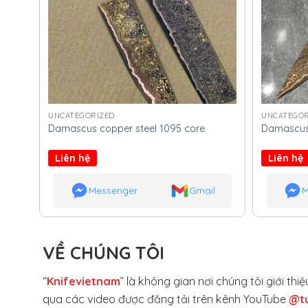
UNCATEGORIZED
UNCATEGOR
Damascus copper steel 1095 core
Damascus 
Liên hệ
Liên hệ
Messenger
Gmail
M
VỀ CHÚNG TÔI
“
Knifevietnam
” là không gian nơi chúng tôi giới t
qua các video được đăng tải trên kênh YouTube
@t