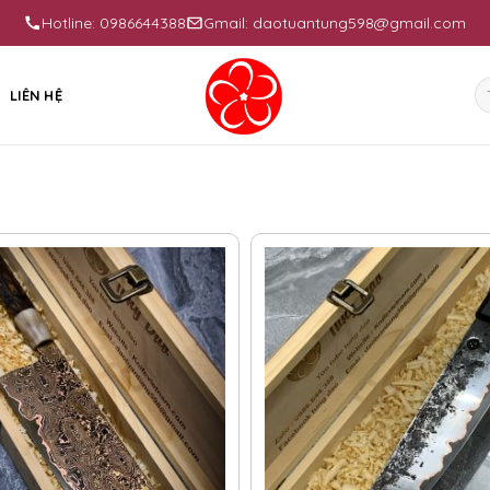
Hotline: 0986644388
Gmail: daotuantung598@gmail.com
Se
LIÊN HỆ
fo