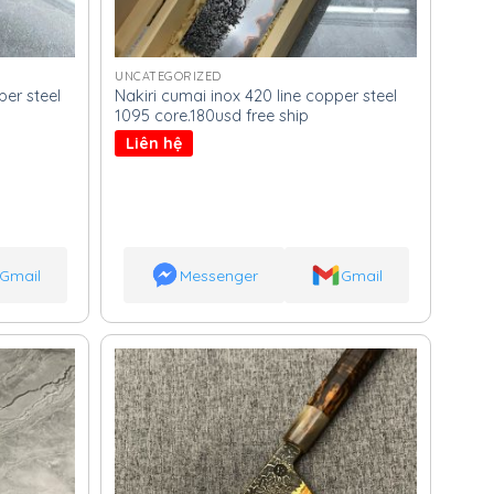
UNCATEGORIZED
er steel
Nakiri cumai inox 420 line copper steel
1095 core.180usd free ship
Liên hệ
Gmail
Messenger
Gmail