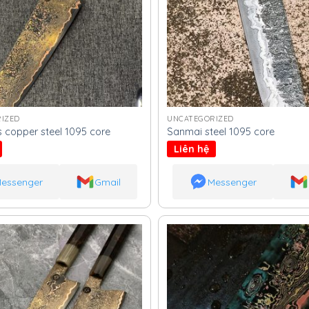
IZED
UNCATEGORIZED
copper steel 1095 core
Sanmai steel 1095 core
Liên hệ
essenger
Gmail
Messenger