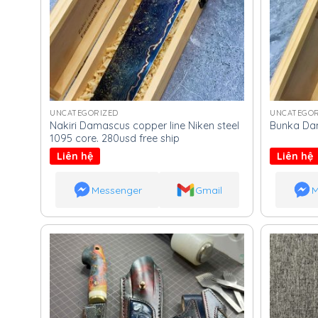
UNCATEGORIZED
UNCATEGOR
Nakiri Damascus copper line Niken steel
Bunka Dam
1095 core. 280usd free ship
Liên hệ
Liên hệ
Messenger
Gmail
M