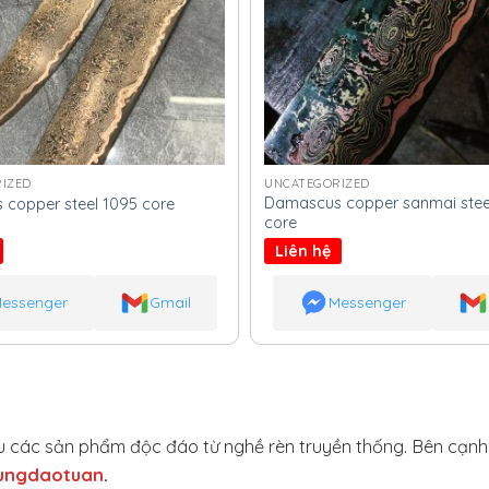
IZED
UNCATEGORIZED
Damascus copper sanmai stee
copper steel 1095 core
core
Liên hệ
essenger
Gmail
Messenger
hiệu các sản phẩm độc đáo từ nghề rèn truyền thống. Bên cạn
ungdaotuan
.