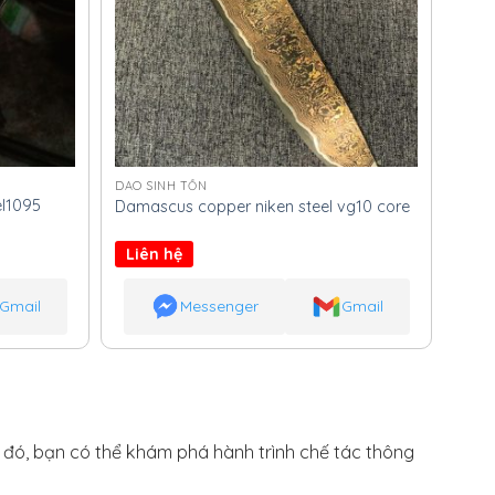
DAO SINH TỒN
l1095
Damascus copper niken steel vg10 core
Liên hệ
Gmail
Messenger
Gmail
h đó, bạn có thể khám phá hành trình chế tác thông