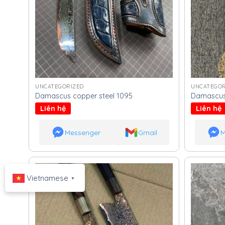
UNCATEGORIZED
UNCATEGOR
Damascus copper steel 1095
Damascus 
Liên hệ
Liên hệ
Messenger
Gmail
M
Vietnamese
▼