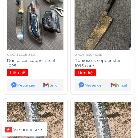
UNCATEGORIZED
UNCATEGORIZED
Damascus copper steel
Damascus copper steel
1095
1095 core
Liên hệ
Liên hệ
Messenger
Gmail
Messenger
Gmail
Vietnamese
▼