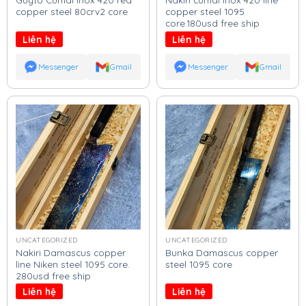
copper steel 80crv2 core
copper steel 1095
core.180usd free ship
Liên hệ
Liên hệ
Messenger
Gmail
Messenger
Gmail
UNCATEGORIZED
UNCATEGORIZED
Nakiri Damascus copper
Bunka Damascus copper
line Niken steel 1095 core.
steel 1095 core
280usd free ship
Liên hệ
Liên hệ