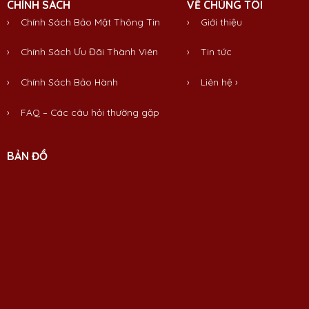
CHÍNH SÁCH
VỀ CHÚNG TÔI
› Chính Sách Bảo Mật Thông Tin
›
Giới thiệu
› Chính Sách Ưu Đãi Thành Viên
›
Tin tức
› Chính Sách Bảo Hành
›
Liên hệ
›
› FAQ – Các câu hỏi thường gặp
BẢN ĐỒ