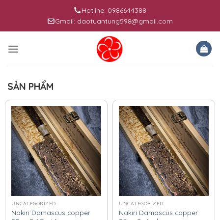
Skip
Hotline: 0986644388
to
Gmail: daotuantung598@gmail.com
content
SẢN PHẨM
UNCATEGORIZED
UNCATEGORIZED
Nakiri Damascus copper
Nakiri Damascus copper