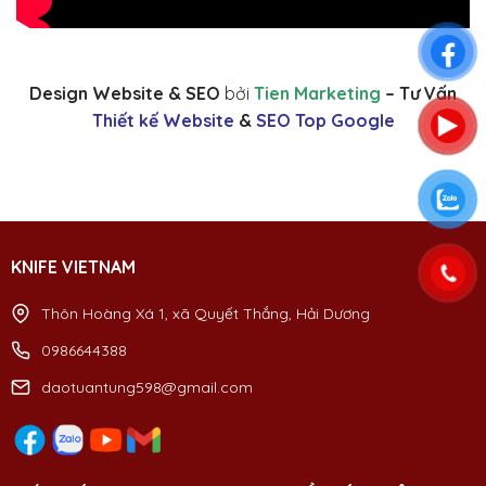
Design Website & SEO
bởi
Tien Marketing
– Tư Vấn
Thiết kế Website
&
SEO Top Google
KNIFE VIETNAM
Thôn Hoàng Xá 1, xã Quyết Thắng, Hải Dương
0986644388
daotuantung598@gmail.com