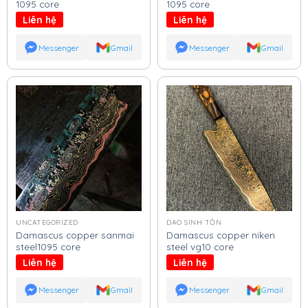
1095 core
1095 core
Liên hệ
Liên hệ
Messenger
Gmail
Messenger
Gmail
UNCATEGORIZED
DAO SINH TỒN
Damascus copper sanmai
Damascus copper niken
steel1095 core
steel vg10 core
Liên hệ
Liên hệ
Messenger
Gmail
Messenger
Gmail