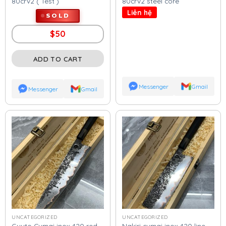
80crv2 ( Test )
80crv2 steel core
Liên hệ
SOLD
$
50
ADD TO CART
Messenger
Gmail
Messenger
Gmail
UNCATEGORIZED
UNCATEGORIZED
Guyto Cumai inox 420 red
Nakiri cumai inox 420 line