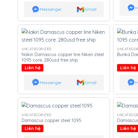
M
Messenger
Gmail
UNCATEGORIZED
UNCATEGOR
Nakiri Damascus copper line Niken steel
Bunka Dam
1095 core. 280usd free ship
Liên hệ
Liên hệ
Messenger
Gmail
M
UNCATEGORIZED
UNCATEGOR
Damascus copper steel 1095
Damascus 
Liên hệ
Liên hệ