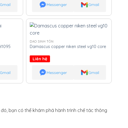
Gmail
Messenger
Gmail
DAO SINH TỒN
l1095
Damascus copper niken steel vg10 core
Liên hệ
Gmail
Messenger
Gmail
h đó, bạn có thể khám phá hành trình chế tác thông