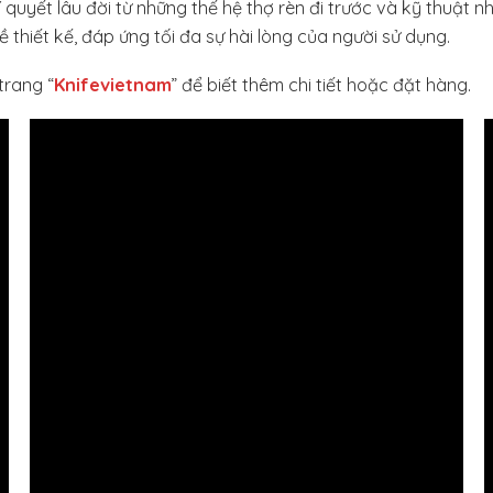
yết lâu đời từ những thế hệ thợ rèn đi trước và kỹ thuật nhiệ
thiết kế, đáp ứng tối đa sự hài lòng của người sử dụng.
trang “
Knifevietnam
” để biết thêm chi tiết hoặc đặt hàng.