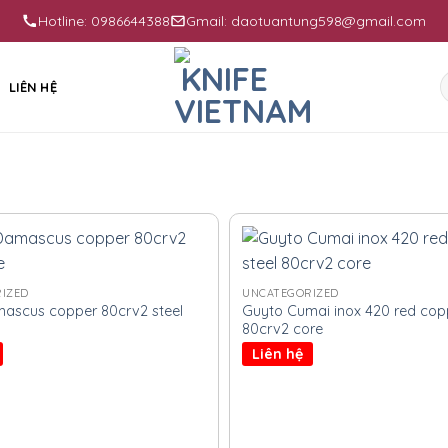
Hotline: 0986644388
Gmail: daotuantung598@gmail.com
S
LIÊN HỆ
f
IZED
UNCATEGORIZED
mascus copper 80crv2 steel
Guyto Cumai inox 420 red copp
80crv2 core
Liên hệ