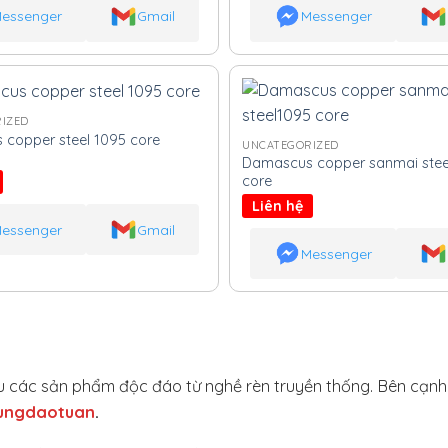
essenger
Gmail
Messenger
IZED
copper steel 1095 core
UNCATEGORIZED
Damascus copper sanmai stee
core
Liên hệ
essenger
Gmail
Messenger
hiệu các sản phẩm độc đáo từ nghề rèn truyền thống. Bên cạn
ungdaotuan
.