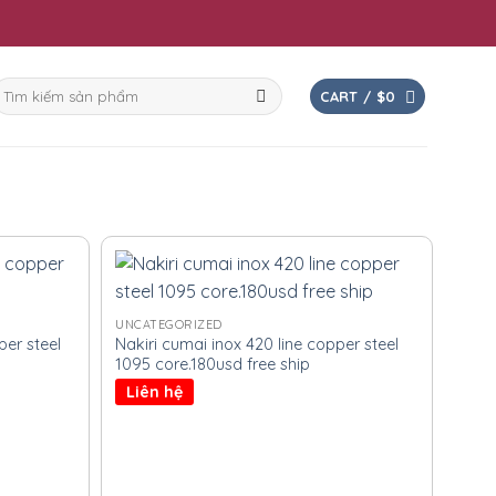
earch
CART /
$
0
or:
UNCATEGORIZED
er steel
Nakiri cumai inox 420 line copper steel
1095 core.180usd free ship
Liên hệ