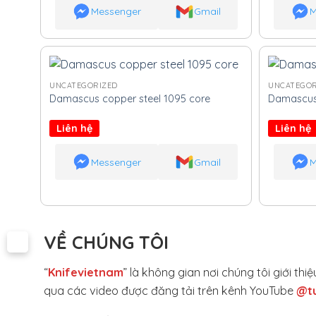
Messenger
Gmail
M
UNCATEGORIZED
UNCATEGOR
Damascus copper steel 1095 core
Damascus 
Liên hệ
Liên hệ
Messenger
Gmail
M
VỀ CHÚNG TÔI
“
Knifevietnam
” là không gian nơi chúng tôi giới t
qua các video được đăng tải trên kênh YouTube
@t