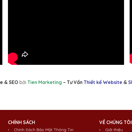
e & SEO
bởi
Tien Marketing
– Tư Vấn
Thiết kế Website
&
S
CHÍNH SÁCH
VỀ CHÚNG TÔI
› Chính Sách Bảo Mật Thông Tin
›
Giới thiệu