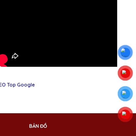
EO Top Google
BẢN ĐỒ